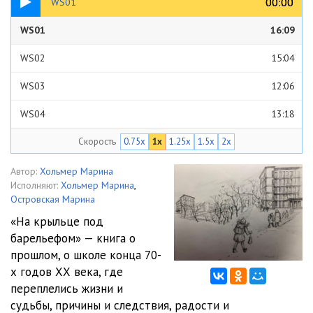
00:00
00:00
WS01
WS01
16:09
WS02
15:04
WS03
12:06
WS04
13:18
Скорость
0.75x
1x
1.25x
1.5x
2x
WS05
12:36
WS06
23:48
Автор:
Хольмер Марина
Исполняют:
Хольмер Марина
,
WS07
20:56
Островская Марина
«На крыльце под
WS08
17:27
барельефом» — книга о
прошлом, о школе конца 70-
WS09
33:56
х годов ХХ века, где
WS10
14:05
переплелись жизни и
судьбы, причины и следствия, радости и
WS11
21:08