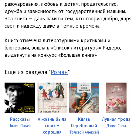
разочарования, любовь к детям, предательство,
дружба и зависимость от государственной машины.
WS12
19:29
Эта книга — дань памяти тем, кто творил добро, даря
WS13
14:23
свет и надежду даже в темные времена.
WS14
07:33
Книга отмечена литературными критиками и
блогерами, вошла в «Список литературы» Ридеро,
WS15
24:35
выдвинута на конкурс «Большая книга»
WS16
14:10
Еще из раздела "
Роман
"
WS17
10:22
WS18
34:29
WS19
11:53
WS20
16:28
Рассказы
А жизнь была
Князь
Лунная тропа
WS21
27:42
совсем
Серебряный
Нилин Павел
Джио Сара
хорошая
WS22
17:33
Толстой Алексей