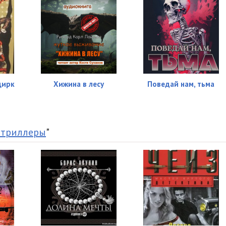
цирк
Хижина в лесу
Поведай нам, тьма
 триллеры
"