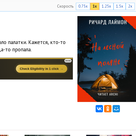
Скорость
0.75x
1x
1.25x
1.5x
2x
ло палатки. Кажется, кто-то
а-то пропала.