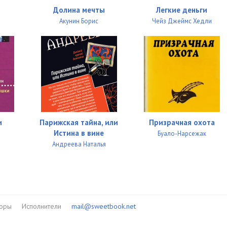
Долина мечты
Легкие деньги
Акунин Борис
Чейз Джеймс Хедли
и
Парижская тайна, или
Призрачная охота
Истина в вине
Буало-Нарсежак
Андреева Наталья
торы
Исполнители
mail@sweetbook.net