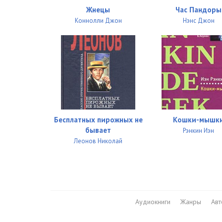
Жнецы
Час Пандоры
Коннолли Джон
Нэнс Джон
Бесплатных пирожных не
Кошки-мышк
бывает
Рэнкин Иэн
Леонов Николай
Аудиокниги
Жанры
Ав