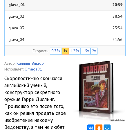
glava_01
20:39
glava_02
28:54
glava_03
23:34
glava_04
31:56
Скорость
0.75x
1x
1.25x
1.5x
2x
glava_05
30:39
glava_06
29:33
Автор:
Каннинг Виктор
Исполняет:
Omega91
glava_07
26:21
Скоропостижно скончался
английский ученый,
glava_08
24:47
конструктор секретного
glava_09
31:37
оружия Гарри Диллинг.
Произошло это после того,
glava_10
25:53
как он решил продать свое
изобретение некоему
glava_11
25:18
Ведомству, а там не любят