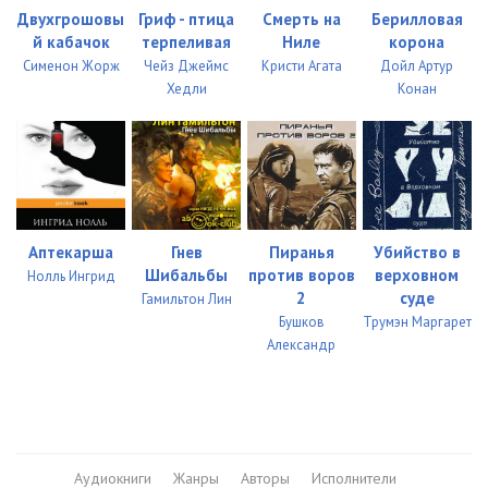
Двухгрошовы
Гриф - птица
Смерть на
Берилловая
й кабачок
терпеливая
Ниле
корона
Сименон Жорж
Чейз Джеймс
Кристи Агата
Дойл Артур
Хедли
Конан
Аптекарша
Гнев
Пиранья
Убийство в
Шибальбы
против воров
верховном
Нолль Ингрид
2
суде
Гамильтон Лин
Бушков
Трумэн Маргарет
Александр
Аудиокниги
Жанры
Авторы
Исполнители