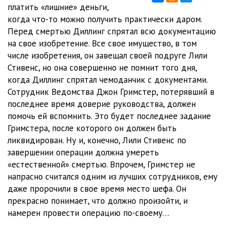
glava_12
24:00
платить «лишние» деньги,
когда что-то можно получить практически даром.
glava_13
31:08
Перед смертью Диллинг спрятал всю документацию
на свое изобретение. Все свое имущество, в том
glava_14
32:32
числе изобретения, он завещал своей подруге Лили
glava_15
34:25
Стивенс, но она совершенно не помнит того дня,
когда Диллинг спрятал чемоданчик с документами.
Сотрудник Ведомства Джон Гримстер, потерявший в
последнее время доверие руководства, должен
помочь ей вспомнить. Это будет последнее задание
Гримстера, после которого он должен быть
ликвидирован. Ну и, конечно, Лили Стивенс по
завершении операции должна умереть
«естественной» смертью. Впрочем, Гримстер не
напрасно считался одним из лучших сотрудников, ему
даже пророчили в свое время место шефа. Он
прекрасно понимает, что должно произойти, и
намерен провести операцию по-своему…