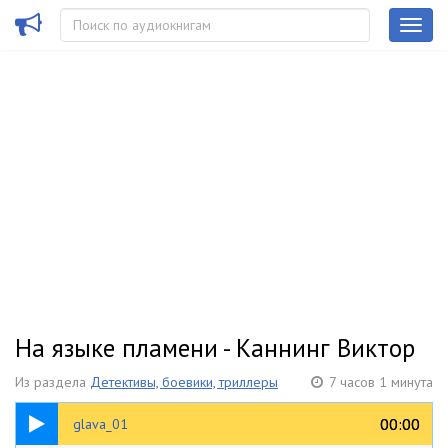
На языке пламени - Каннинг Виктор
Из раздела
Детективы, боевики, триллеры
7 часов 1 минута
20:39
00:00
00:00
glava_01