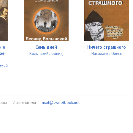
и и
Семь дней
Ничего страшного
ое
Волынский Леонид
Николаева Олеся
трий
торы
Исполнители
mail@sweetbook.net