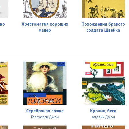
ино
Хрестоматия хороших
Похождения бравого
манер
солдата Швейка
Серебряная ложка
Кролик, беги
Голсуорси Джон
Апдайк Джон