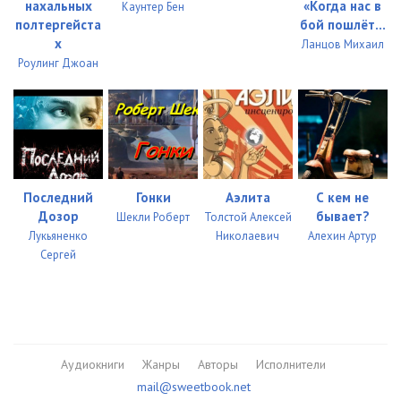
нахальных
«Когда нас в
Каунтер Бен
полтергейста
бой пошлёт...
х
Ланцов Михаил
Роулинг Джоан
Последний
Гонки
Аэлита
С кем не
Дозор
бывает?
Шекли Роберт
Толстой Алексей
Лукьяненко
Николаевич
Алехин Артур
Сергей
Аудиокниги
Жанры
Авторы
Исполнители
mail@sweetbook.net