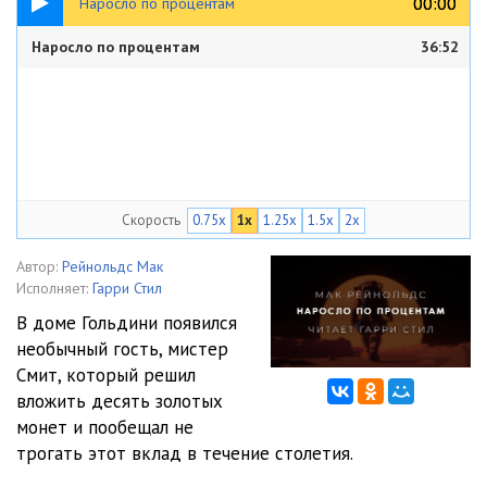
00:00
00:00
Наросло по процентам
Наросло по процентам
36:52
Скорость
0.75x
1x
1.25x
1.5x
2x
Автор:
Рейнольдс Мак
Исполняет:
Гарри Стил
В доме Гольдини появился
необычный гость, мистер
Смит, который решил
вложить десять золотых
монет и пообещал не
трогать этот вклад в течение столетия.