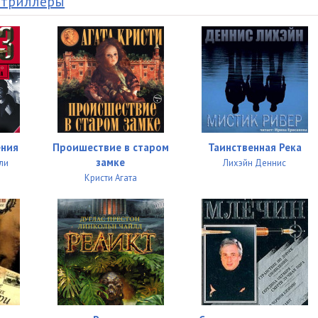
 триллеры
"
05:00
05:04
05:02
05:06
05:08
ения
Проишествие в старом
Таинственная Река
05:02
замке
ли
Лихэйн Деннис
Кристи Агата
05:03
05:05
04:11
05:02
05:01