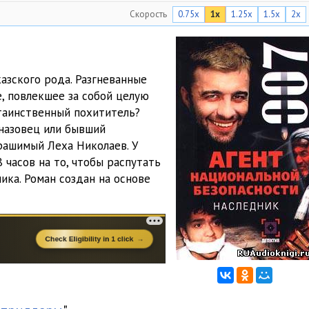
Скорость
0.75x
1x
1.25x
1.5x
2x
05:02
05:04
05:05
азского рода. Разгневанные
, повлекшее за собой целую
05:01
 таинственный похититель?
05:02
назовец или бывший
рашимый Леха Николаев. У
05:03
 часов на то, чтобы распутать
ика. Роман создан на основе
05:04
04:28
05:03
05:04
05:01