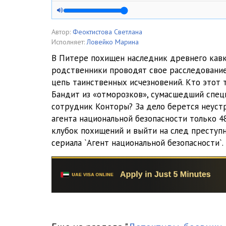
01_01_05
01_01_06
Автор:
Феоктистова Светлана
Исполняет:
Ловейко Марина
01_01_07
В Питере похищен наследник древнего кавк
родственники проводят свое расследование
01_01_08
цепь таинственных исчезновений. Кто этот
01_01_09
Бандит из «отморозков», сумасшедший спец
сотрудник Конторы? За дело берется неуст
01_01_10
агента национальной безопасности только 48
клубок похищений и выйти на след преступн
01_01_11
сериала `Агент национальной безопасности`.
01_01_12
01_02_01
01_02_02
01_02_03