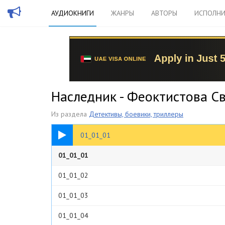
АУДИОКНИГИ
ЖАНРЫ
АВТОРЫ
ИСПОЛНИ
Наследник - Феоктистова С
Из раздела
Детективы, боевики, триллеры
05:01
01_01_01
01_01_01
01_01_02
01_01_03
01_01_04