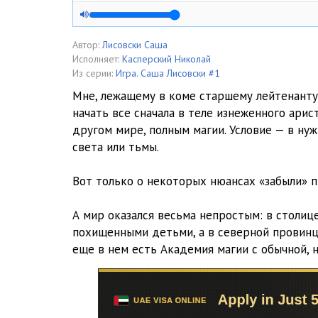
4.Глава 4
5.Глава 5
Автор:
Лисовски Саша
Исполняет:
Касперский Николай
6.Глава 6
Из серии:
Игра. Саша Лисовски #1
Мне, лежащему в коме старшему лейтенанту
7.Глава 7
начать все сначала в теле изнеженного арис
другом мире, полным магии. Условие — в ну
8.Глава 8
света или тьмы.
9.Глава 9
Вот только о некоторых нюансах «забыли» 
10.Глава 10
А мир оказался весьма непростым: в столи
11.Глава 11
похищенными детьми, а в северной провинц
12.Глава 12
еще в нем есть Академия магии с обычной, 
13.Глава 13
14.Глава 14