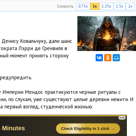
Скорость
0.75x
1x
1.25x
1.5x
2x
12:37
12:54
14:04
 Денису Ковальчуку, дали шанс
14:32
тократа Лэрри де Гренвиля в
жный момент принять сторону
16:33
12:33
предупредить.
15:00
це Империи Мендос практикуются черные ритуалы с
13:57
ии, по слухам, уже существуют целые деревни нежити. И
15:44
на первый взгляд, студенческой жизнью.
15:27
13:47