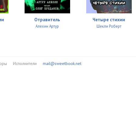
13:37
14:58
ми
Отравитель
Четыре стихии
11:53
Алехин Артур
Шекли Роберт
12:46
13:57
20:04
торы
Исполнители
mail@sweetbook.net
19:32
19:15
21:43
21:04
12:58
12:01