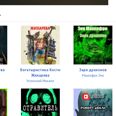
14:17
14:17
"
14:26
17:06
13:44
19:23
12:34
тва
Богатыристика Кости
Заря драконов
Жихарева
Маккефри Энн
13:31
Успенский Михаил
14:18
12:50
11:37