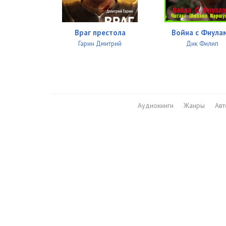
26.Глава 26
27.Глава 27
Враг престола
Война с Фнула
28.Глава 28
Гарин Дмитрий
Дик Филип
29.Глава 29
30.Глава 30
31.Глава 31
Аудиокниги
Жанры
Ав
32.Глава 32
33.Глава 33
34.Глава 34
35.Глава 35
36.Глава 36
37.Глава 37