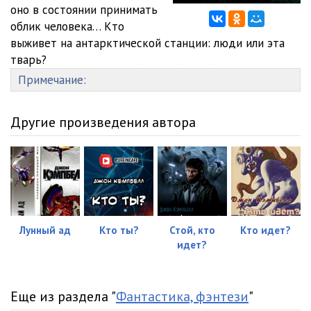
12 Кемпбел Джон НЕЧТО
05:17
оно в состоянии принимать
облик человека… Кто
13 Кемпбел Джон НЕЧТО
14:01
выживет на антарктической станции: люди или эта
тварь?
14 Кемпбел Джон НЕЧТО
13:41
Примечание:
15 Кемпбел Джон НЕЧТО
13:11
Другие произведения автора
Лунный ад
Кто ты?
Стой, кто
Кто идет?
идет?
Еще из раздела "
Фантастика, фэнтези
"