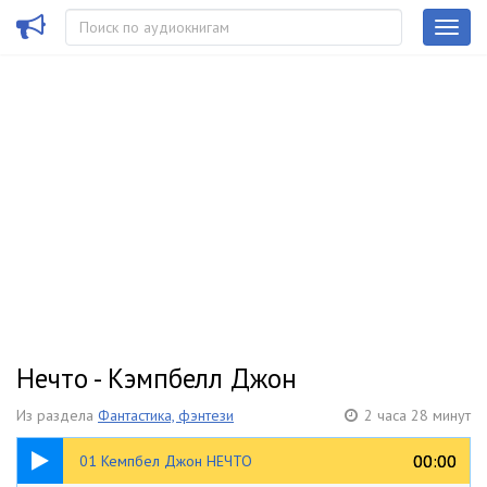
Нечто - Кэмпбелл Джон
Из раздела
Фантастика, фэнтези
2 часа 28 минут
15:17
00:00
00:00
01 Кемпбел Джон НЕЧТО