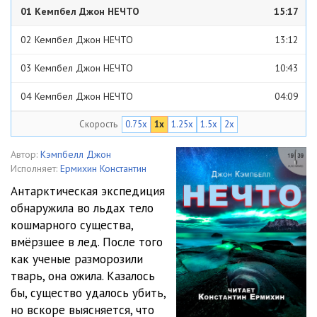
01 Кемпбел Джон НЕЧТО
15:17
02 Кемпбел Джон НЕЧТО
13:12
03 Кемпбел Джон НЕЧТО
10:43
04 Кемпбел Джон НЕЧТО
04:09
Скорость
0.75x
1x
1.25x
1.5x
2x
05 Кемпбел Джон НЕЧТО
09:19
06 Кемпбел Джон НЕЧТО
12:49
Автор:
Кэмпбелл Джон
Исполняет:
Ермихин Константин
07 Кемпбел Джон НЕЧТО
10:36
Антарктическая экспедиция
обнаружила во льдах тело
08 Кемпбел Джон НЕЧТО
09:54
кошмарного существа,
09 Кемпбел Джон НЕЧТО
07:01
вмёрзшее в лед. После того
как ученые разморозили
10 Кемпбел Джон НЕЧТО
03:58
тварь, она ожила. Казалось
бы, существо удалось убить,
11 Кемпбел Джон НЕЧТО
05:27
но вскоре выясняется, что