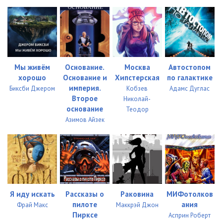
Мы живём
Основание.
Москва
Автостопом
хорошо
Основание и
Хипстерская
по галактике
империя.
Биксби Джером
Кобзев
Адамс Дуглас
Второе
Николай-
основание
Теодор
Азимов Айзек
Я иду искать
Рассказы о
Раковина
МИФотолков
пилоте
ания
Фрай Макс
Маккрэй Джон
Пирксе
Асприн Роберт