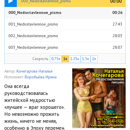
00:00
00:00
000_Nedostavlennoe_pismo
000_Nedostavlennoe_pismo
00:26
001_Nedostavlennoe_pismo
27:43
002_Nedostavlennoe_pismo
28:03
003_Nedostavlennoe_pismo
28:07
Скорость
0.75x
1x
1.25x
1.5x
2x
004_Nedostavlennoe_pismo
28:06
005_Nedostavlennoe_pismo
27:54
Автор:
Кочегарова Наталья
Исполняет:
Воробьёва Ирина
006_Nedostavlennoe_pismo
28:00
Она всегда
руководствовалась
007_Nedostavlennoe_pismo
27:56
житейской мудростью
008_Nedostavlennoe_pismo
27:59
«лучшее — враг хорошего».
Но невозможно прожить
009_Nedostavlennoe_pismo
28:18
жизнь, ничего не меняя,
особенно в Эпоху перемен.
010_Nedostavlennoe_pismo
28:07