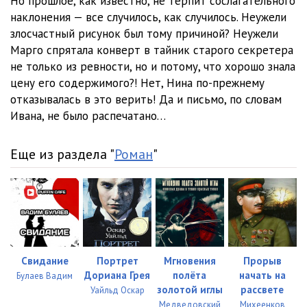
Но прошлое, как известно, не терпит сослагательного
наклонения — все случилось, как случилось. Неужели
злосчастный рисунок был тому причиной? Неужели
Марго спрятала конверт в тайник старого секретера
не только из ревности, но и потому, что хорошо знала
цену его содержимого?! Нет, Нина по-прежнему
отказывалась в это верить! Да и письмо, по словам
Ивана, не было распечатано…
Еще из раздела "
Роман
"
Свидание
Портрет
Мгновения
Прорыв
Дориана Грея
полёта
начать на
Булаев Вадим
золотой иглы
рассвете
Уайльд Оскар
Медведовский
Михеенков