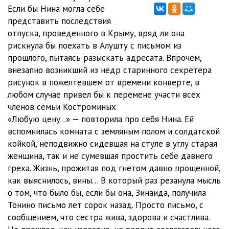
Если бы Нина могла себе
011_Nedostavlennoe_pismo
28:01
представить последствия
отпуска, проведенного в Крыму, вряд ли она
012_Nedostavlennoe_pismo
28:19
рискнула бы поехать в Алушту с письмом из
прошлого, пытаясь разыскать адресата. Впрочем,
013_Nedostavlennoe_pismo
27:48
внезапно возникший из недр старинного секретера
014_Nedostavlennoe_pismo
28:14
рисунок в пожелтевшем от времени конверте, в
любом случае привел бы к перемене участи всех
015_Nedostavlennoe_pismo
27:54
членов семьи Костроминых
«Любую цену...» — повторила про себя Нина. Ей
016_Nedostavlennoe_pismo
28:29
вспомнилась комната с земляным полом и солдатской
017_Nedostavlennoe_pismo
28:23
койкой, неподвижно сидевшая на стуле в углу старая
женщина, так и не сумевшая простить себе давнего
греха. Жизнь, прожитая под гнетом давно прощенной,
как выяснилось, вины… В который раз резанула мысль
о том, что было бы, если бы она, Зинаида, получила
Тонино письмо лет сорок назад. Просто письмо, с
сообщением, что сестра жива, здорова и счастлива.