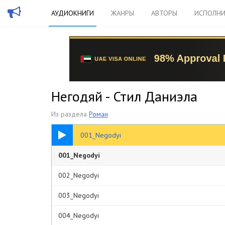
АУДИОКНИГИ
ЖАНРЫ
АВТОРЫ
ИСПОЛНИ
Негодяй - Стил Даниэла
Из раздела
Роман
09:06
001_Negodyi
001_Negodyi
002_Negodyi
003_Negodyi
004_Negodyi