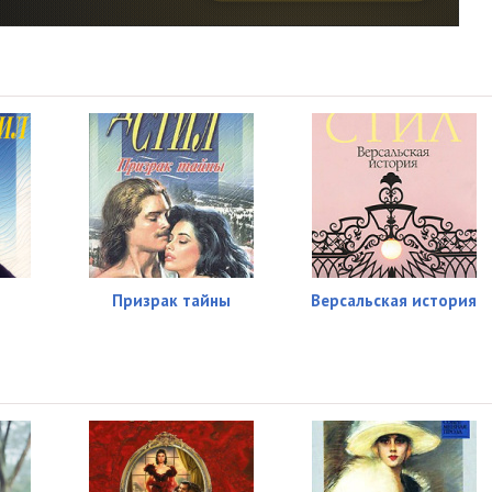
08:49
09:20
08:12
08:32
08:04
08:31
08:13
Призрак тайны
Версальская история
08:26
08:19
08:20
08:11