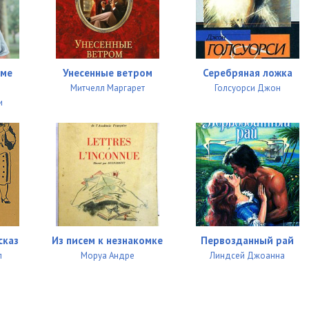
08:05
08:05
08:54
рме
Унесенные ветром
Серебряная ложка
09:40
Митчелл Маргарет
Голсуорси Джон
и
08:02
08:24
10:04
08:53
08:44
сказ
Из писем к незнакомке
Первозданный рай
08:13
л
Моруа Андре
Линдсей Джоанна
08:10
08:18