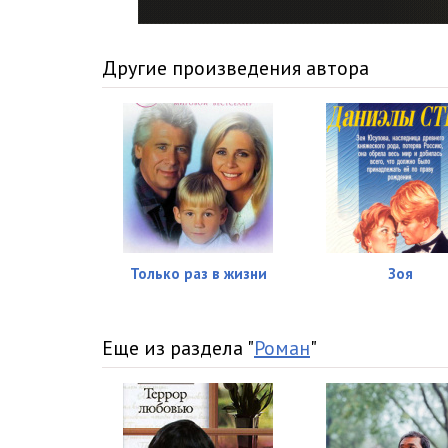
016_Negodyi
017_Negodyi
Другие произведения автора
018_Negodyi
019_Negodyi
020_Negodyi
021_Negodyi
022_Negodyi
Только раз в жизни
Зоя
023_Negodyi
024_Negodyi
Еще из раздела "
Роман
"
025_Negodyi
026_Negodyi