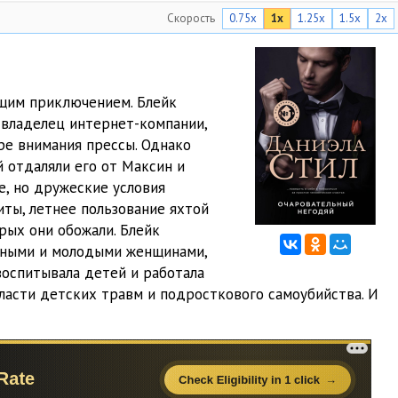
Скорость
0.75x
1x
1.25x
1.5x
2x
09:32
08:31
08:21
ящим приключением. Блейк
 владелец интернет-компании,
09:08
ре внимания прессы. Однако
08:05
й отдаляли его от Максин и
е, но дружеские условия
08:40
ты, летнее пользование яхтой
рых они обожали. Блейк
08:19
стными и молодыми женщинами,
08:23
воспитывала детей и работала
ласти детских травм и подросткового самоубийства. И
08:19
08:21
08:45