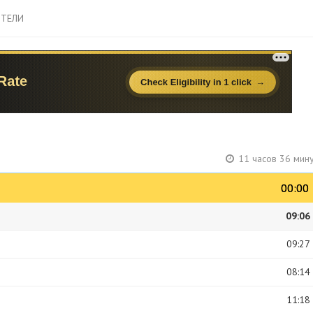
ТЕЛИ
11 часов 36 мин
00:00
00:00
09:06
09:27
08:14
11:18