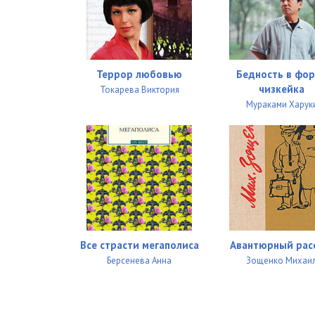
027_Negodyi
028_Negodyi
029_Negodyi
Террор любовью
Бедность в фо
030_Negodyi
чизкейка
Токарева Виктория
Мураками Харук
031_Negodyi
032_Negodyi
033_Negodyi
034_Negodyi
035_Negodyi
Все страсти мегаполиса
Авантюрный рас
036_Negodyi
Берсенева Анна
Зощенко Михаи
037_Negodyi
038_Negodyi