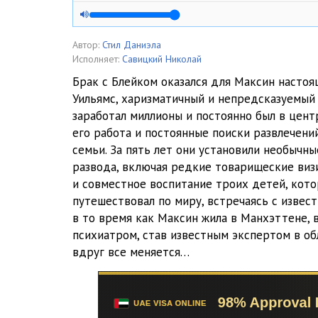
005_Negodyi
006_Negodyi
Автор:
Стил Даниэла
Исполняет:
Савицкий Николай
007_Negodyi
Брак с Блейком оказался для Максин насто
Уильямс, харизматичный и непредсказуемый
008_Negodyi
заработал миллионы и постоянно был в цент
009_Negodyi
его работа и постоянные поиски развлечени
семьи. За пять лет они установили необычны
010_Negodyi
развода, включая редкие товарищеские визи
и совместное воспитание троих детей, кото
011_Negodyi
путешествовал по миру, встречаясь с изве
012_Negodyi
в то время как Максин жила в Манхэттене, 
психиатром, став известным экспертом в об
013_Negodyi
вдруг все меняется…
014_Negodyi
015_Negodyi