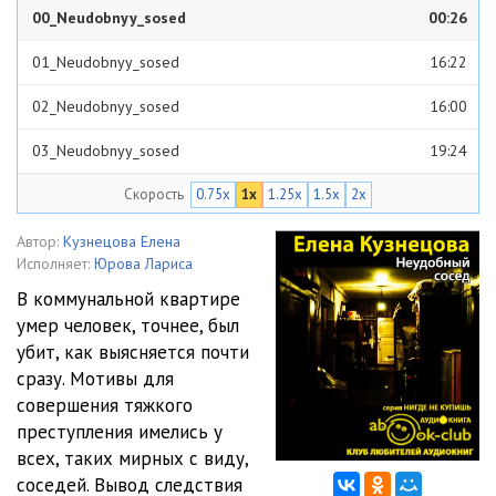
00_Neudobnyy_sosed
00:26
01_Neudobnyy_sosed
16:22
02_Neudobnyy_sosed
16:00
03_Neudobnyy_sosed
19:24
Скорость
0.75x
1x
1.25x
1.5x
2x
04_Neudobnyy_sosed
30:29
05_Neudobnyy_sosed
18:37
Автор:
Кузнецова Елена
Исполняет:
Юрова Лариса
06_Neudobnyy_sosed
15:08
В коммунальной квартире
умер человек, точнее, был
07_Neudobnyy_sosed
15:38
убит, как выясняется почти
08_Neudobnyy_sosed
15:18
сразу. Мотивы для
совершения тяжкого
09_Neudobnyy_sosed
15:17
преступления имелись у
всех, таких мирных с виду,
10_Neudobnyy_sosed
06:09
соседей. Вывод следствия