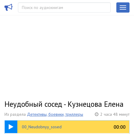
Неудобный сосед - Кузнецова Елена
Из раздела
Детективы, боевики, триллеры
2 часа 48 минут
00:26
00:00
00:00
00_Neudobnyy_sosed