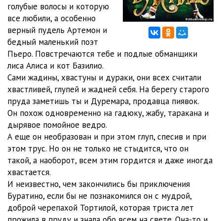
голубые волосы и которую
все любили, а особенно
верный пудель Артемон и
бедный маленький поэт
Пьеро. Повстречаются тебе и подлые обманщики
лиса Алиса и кот Базилио.
Сами жадины, хвастуны и дураки, они всех считали
хвастливей, глупей и жадней себя. На берегу старого
пруда заметишь ты и Дуремара, продавца пиявок.
Он похож одновременно на гадюку, жабу, таракана и
дырявое помойное ведро.
А еще он необразован и при этом глуп, спесив и при
этом трус. Но он не только не стыдится, что он
такой, а наоборот, всем этим гордится и даже иногда
хвастается.
И неизвестно, чем закончились бы приключения
Буратино, если бы не познакомился он с мудрой,
доброй черепахой Тортилой, которая триста лет
прожила в пруду и знала обо всем на свете. Она-то и