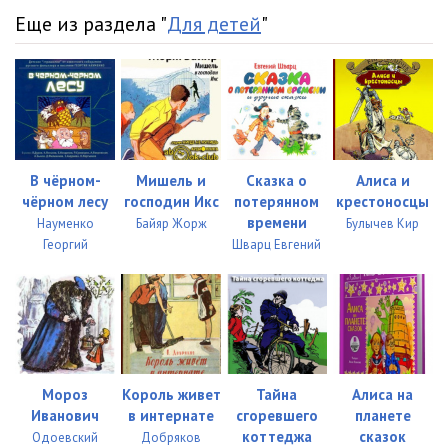
Еще из раздела "
Для детей
"
В чёрном-
Мишель и
Сказка о
Алиса и
чёрном лесу
господин Икс
потерянном
крестоносцы
времени
Науменко
Байяр Жорж
Булычев Кир
Георгий
Шварц Евгений
Мороз
Король живет
Тайна
Алиса на
Иванович
в интернате
сгоревшего
планете
коттеджа
сказок
Одоевский
Добряков