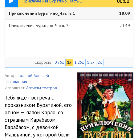
00:00
00:00
Приключения Буратино_Часть 1
Приключения Буратино_Часть 1
18:09
Приключения Буратино_Часть 2
21:49
Скорость
0.75x
1x
1.25x
1.5x
2x
Автор:
Толстой Алексей
Николаевич
Исполняет:
Артисты театров
Тебя ждет встреча с
проказником Буратиной, его
отцом — папой Карло, со
страшным Карабасом-
Барабасом, с девочкой
Мальвиной, у которой были