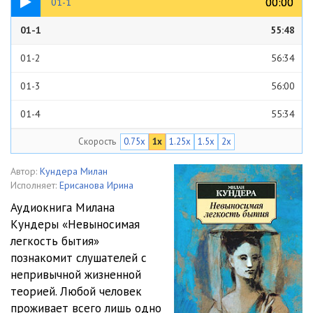
00:00
00:00
01-1
01-1
55:48
01-2
56:34
01-3
56:00
01-4
55:34
Скорость
0.75x
1x
1.25x
1.5x
2x
02-1
55:43
02-2
56:37
Автор:
Кундера Милан
Исполняет:
Ерисанова Ирина
02-3
56:33
Аудиокнига Милана
Кундеры «Невыносимая
02-4
55:28
легкость бытия»
03-1
13:35
познакомит слушателей с
непривычной жизненной
03-2
13:48
теорией. Любой человек
проживает всего лишь одно
03-3
13:58