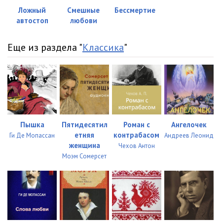
Ложный
Смешные
Бессмертие
автостоп
любови
Еще из раздела "
Классика
"
Пышка
Пятидесятил
Роман с
Ангелочек
етняя
контрабасом
Ги Де Мопассан
Андреев Леонид
женщина
Чехов Антон
Моэм Сомерсет