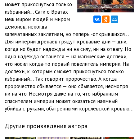
012 - Глава 11
18:54
может прикоснуться только
избранный… Саги о Вратах
013 - Глава 12
19:48
меж миром людей и миром
демонов, некогда
014 - Глава 13
29:53
запечатанных заклятием, но теперь -открывшихся…
015 - Глава 14
35:16
Для империи дренаев грядут кровавые дни — дни,
когда не будет надежды ни на силу, ни на отвагу. Но
016 - Глава 15
16:40
одна надежда останется — на магические доспехи,
что носил когда-то первый повелитель империи. На
017 - Глава 16
19:24
доспехи, к которым сможет прикоснуться только
018 - Глава 17
17:41
избранный… Так говорит пророчество. А когда
пророчество сбывается — оно сбывается, несмотря
019 - Глава 18
18:54
ни на что. Несмотря даже на то, что избранным
спасителем империи может оказаться наемный
020 - Глава 19
22:33
убийца с руками, обагренными королевской кровью…
021 - Глава 20
19:41
Другие произведения автора
022 - Глава 21
17:33