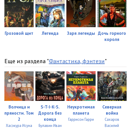
023 - Глава 22
19:27
024 - Глава 23
28:47
025 - Глава 24
17:31
Грозовой щит
Легенда
Заря легенды
Дочь горного
026 - Глава 25
29:44
короля
027 - Эпилог
02:10
Еще из раздела "
Фантастика, фэнтези
"
Волчица и
S-T-I-K-S.
Неукротимая
Северная
пряности. Том
Дорога без
планета
война
2
конца
Гаррисон Гарри
Сахаров
Хасэкура Исуна
Булавин Иван
Василий