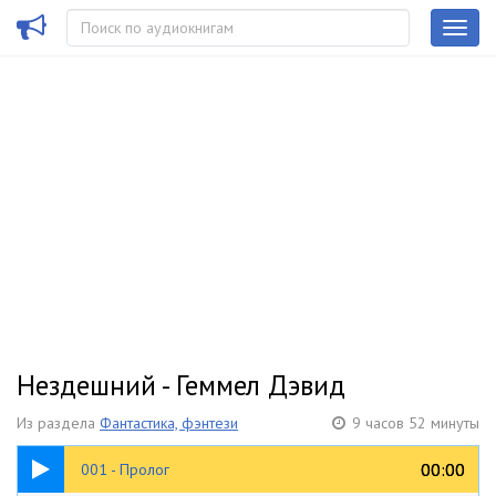
Нездешний - Геммел Дэвид
Из раздела
Фантастика, фэнтези
9 часов 52 минуты
07:00
00:00
00:00
001 - Пролог