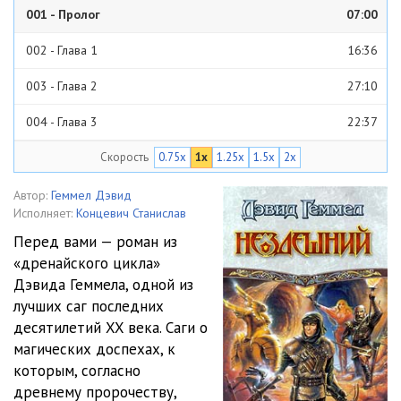
001 - Пролог
07:00
002 - Глава 1
16:36
003 - Глава 2
27:10
004 - Глава 3
22:37
Скорость
0.75x
1x
1.25x
1.5x
2x
005 - Глава 4
25:21
006 - Глава 5
32:53
Автор:
Геммел Дэвид
Исполняет:
Концевич Станислав
007 - Глава 6
26:14
Перед вами — роман из
«дренайского цикла»
008 - Глава 7
27:04
Дэвида Геммела, одной из
009 - Глава 8
23:48
лучших саг последних
десятилетий XX века. Саги о
010 - Глава 9
22:03
магических доспехах, к
которым, согласно
011 - Глава 10
27:18
древнему пророчеству,