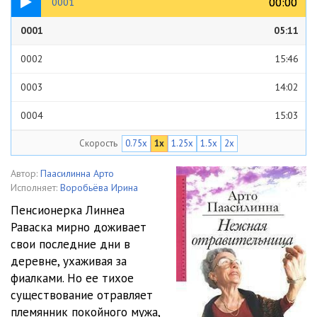
00:00
00:00
0001
0001
05:11
0002
15:46
0003
14:02
0004
15:03
Скорость
0.75x
1x
1.25x
1.5x
2x
0005
16:40
0006
13:53
Автор:
Паасилинна Арто
Исполняет:
Воробьёва Ирина
0007
13:29
Пенсионерка Линнеа
Раваска мирно доживает
0008
13:59
свои последние дни в
0009
12:01
деревне, ухаживая за
фиалками. Но ее тихое
0010
09:56
существование отравляет
племянник покойного мужа,
0011
09:27