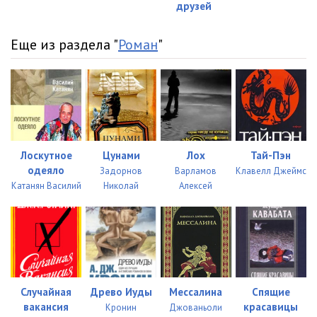
друзей
0023
16:43
Еще из раздела "
Роман
"
0024
16:46
0025
07:12
Лоскутное
Цунами
Лох
Тай-Пэн
одеяло
Задорнов
Варламов
Клавелл Джеймс
Катанян Василий
Николай
Алексей
Случайная
Древо Иуды
Мессалина
Спящие
вакансия
красавицы
Кронин
Джованьоли