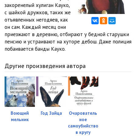
закоренелый хулиган Кауко,
0012
14:10
с шайкой дружков, таких же
отъявленных негодяев, как
0013
09:16
он сам. Каждый месяц они
приезжают в деревню, отбирают у бедной старушки
0014
14:36
пенсию и устраивают на хуторе дебош. Даже полиция
0015
11:51
побаивается банды Кауко.
0016
15:24
Другие произведения автора
0017
13:03
0018
14:53
0019
08:38
0020
15:14
Воющий
Год Зайца
Очарователь
мельник
ное
0021
08:47
самоубийство
0022
14:58
в кругу