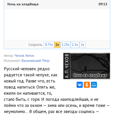
Ночь на кладбище
09:13
Скорость
0.75x
1x
1.25x
1.5x
2x
Автор:
Чехов Антон
Исполняет:
Василевский Пётр
Русский человек редко
радуется такой чепухе, как
новый год. Разве что, есть
повод напиться. Опять же,
ежели он напивается, то,
стало быть, с горя. И погода наиподлейшая, и не
пойми что за окном — зима или осень, и время тоже —
неумолимо… В общем, раз все звезды сошлись —