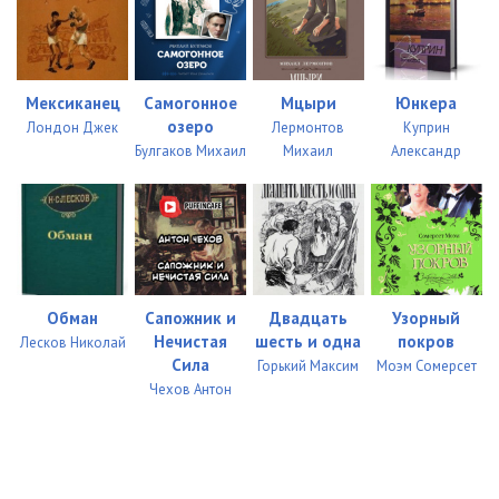
Мексиканец
Самогонное
Мцыри
Юнкера
озеро
Лондон Джек
Лермонтов
Куприн
Булгаков Михаил
Михаил
Александр
Обман
Сапожник и
Двадцать
Узорный
Нечистая
шесть и одна
покров
Лесков Николай
Сила
Горький Максим
Моэм Сомерсет
Чехов Антон