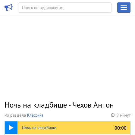
Ночь на кладбище - Чехов Антон
Из раздела
Классика
9 минут
09:13
00:00
00:00
Ночь на кладбище