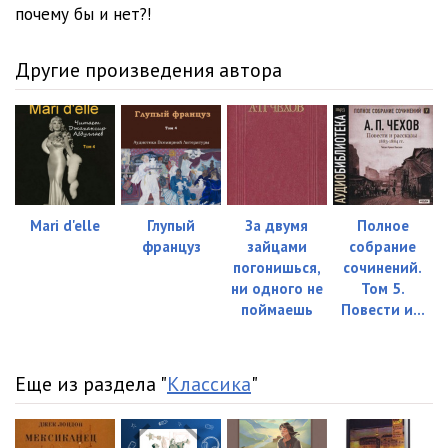
почему бы и нет?!
Другие произведения автора
Mari d'elle
Глупый
За двумя
Полное
француз
зайцами
собрание
погонишься,
сочинений.
ни одного не
Том 5.
поймаешь
Повести и...
Еще из раздела "
Классика
"