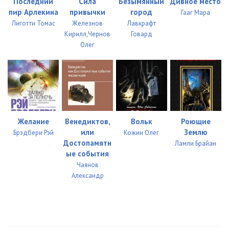
Последний
Сила
Безымянный
Дивное место
пир Арлекина
привычки
город
Гааг Мара
Лиготти Томас
Железнов
Лавкрафт
Кирилл,Чернов
Говард
Олег
Желание
Венедиктов,
Вольк
Роющие
или
Землю
Брэдбери Рэй
Кожин Олег
Достопамятн
Ламли Брайан
ые события
Чаянов
Александр