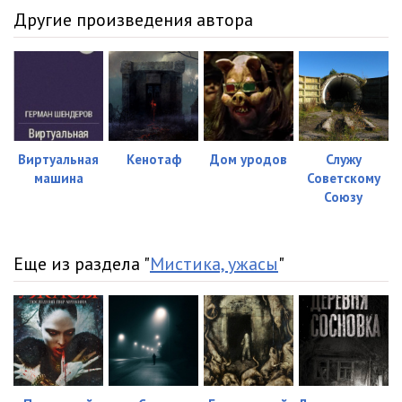
Другие произведения автора
Виртуальная
Кенотаф
Дом уродов
Служу
машина
Советскому
Союзу
Еще из раздела "
Мистика, ужасы
"