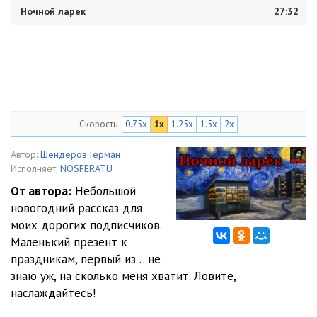
Ночной ларек
27:32
Скорость
0.75x
1x
1.25x
1.5x
2x
Автор:
Шендеров Герман
Исполняет:
NOSFERATU
От автора:
Небольшой
новогодний рассказ для
моих дорогих подписчиков.
Маленький презент к
праздникам, первый из… не
знаю уж, на сколько меня хватит. Ловите,
наслаждайтесь!