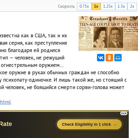
Скорость
0.75x
1x
1.25x
1.5x
2x
звестна как в США, так и их
вая серия, как преступления
нно благодаря ей родился
тип — человек, не режущий
с огнестрельным оружием…
акое оружие в руках обычных граждан не способно
психопату-одиночке. И лишь такой же, но стоящий с
й человек, не боящийся смерти сорви-голова может
.html