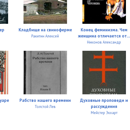
ер
Кладбище на свиноферме
Конец феминизма. Чем
женщина отличается от..
Ракитин Алексей
Никонов Александр
уаре
Рабство нашего времени
Духовные проповеди и
рассуждения
Толстой Лев
Мейстер Экхарт