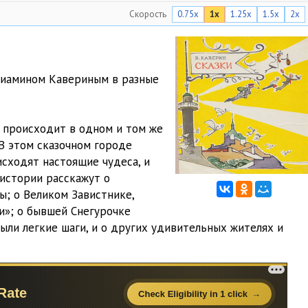
Скорость
0.75x
1x
1.25x
1.5x
2x
03:46
хорошели
03:28
 не возможно
07:57
ниамином Кавериным в разные
06:11
я и твоя мама
03:48
х происходит в одном и том же
В этом сказочном городе
04:18
сходят настоящие чудеса, и
истории расскажут о
рчицу
02:32
ы; о Великом Завистнике,
04:40
ти»; о бывшей Снегурочке
ыли легкие шаги, и о других удивительных жителях и
05:07
09:51
08:29