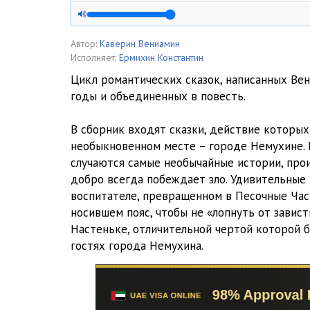
02.04 Сын стекольщика_Странствующий рыцарь
02.05 Сын стекольщика_Госпожа Ольоль вы опять по
Автор:
Каверин Вениамин
Исполняет:
Ермихин Константин
02.06 Сын стекольщика_Тропинка с которой свернуть
Цикл романтических сказок, написанных Ве
годы и объединенных в повесть.
02.07 Сын стекольщика_На берегу Ропотамо
02.08 Сын стекольщика_Мы должны остаться вдвоём 
В сборник входят сказки, действие которы
необыкновенном месте – городе Немухине. 
02.09 Сын стекольщика_Зеркало души
случаются самые необычайные истории, прои
добро всегда побеждает зло. Удивительные 
02.10 Сын стекольщика_Мария Павловна покупает го
воспитателе, превращенном в Песочные Час
02.11 Сын стекольщика_Корочка хрустит
носившем пояс, чтобы не «лопнуть от завис
Настеньке, отличительной чертой которой б
02.12 Сын стекольщика_Слепой дождь
гостях города Немухина.
03.00 Обсуждаем первую сказку и находим вторую
04.01 Немухинские музыканты_Радуга в гостях