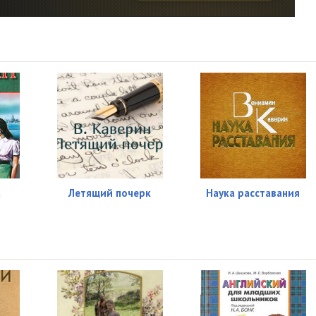
04:07
04:00
03:10
р
04:01
05:31
пить
06:14
05:06
а
Летящий почерк
Наука расставания
что это действительно интересно
05:52
и
08:58
07:05
04:14