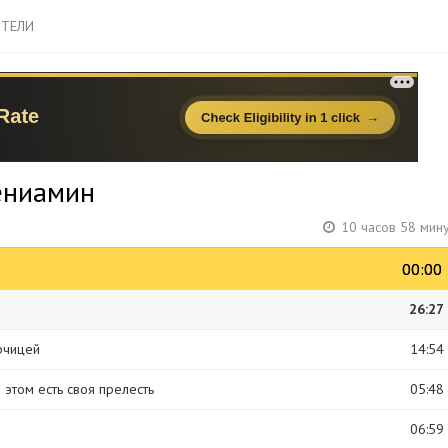
ТЕЛИ
ениамин
10 часов 58 мин
00:00
00:00
26:27
рчицей
14:54
 этом есть своя прелесть
05:48
06:59