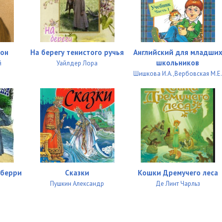
14:16
06:35
13:25
кон
На берегу тенистого ручья
Английский для младши
06:16
школьников
й
Уайлдер Лора
Шишкова И.А.,Вербовская М.Е
03:12
05:51
02:33
01:31
04:20
ьберри
Сказки
Кошки Дремучего леса
05:16
Пушкин Александр
Де Линт Чарльз
04:27
03:18