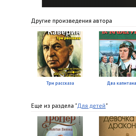
04.02 Немухинские музыканты_Бам! Бам
04.03 Немухинские музыканты_Скучная тайна
Другие произведения автора
04.04 Немухинские музыканты_Где же музыканты
04.05 Немухинские музыканты_Разноцветный оркест
04.06 Немухинские музыканты_В кустах бузины
04.07 Немухинские музыканты_Как бы мне её подце
04.08 Немухинские музыканты_Плачут ли феи
Три рассказа
Два капитан
04.09 Немухинские музыканты_Это интересно потому 
04.10 Немухинские музыканты_Салфет вашей милост
Еще из раздела "
Для детей
"
04.11 Немухинские музыканты_Иван Гильдебранд
04.12 Немухинские музыканты_Так и должно быть