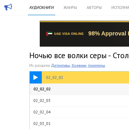
АУДИОКНИГИ
ЖАНРЫ
АВТОРЫ
ИСПОЛНИ
Ночью все волки серы - Сто
Из раздела
Детективы, боевики, триллеры
41:39
02_02_02
02_02_02
02_02_03
02_02_04
02_03_01