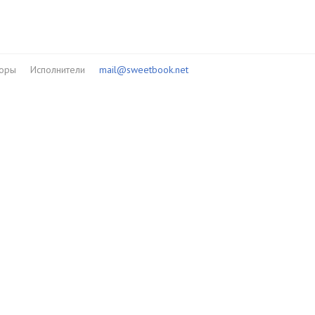
торы
Исполнители
mail@sweetbook.net