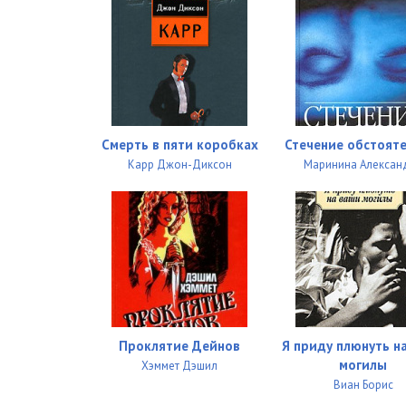
Смерть в пяти коробках
Стечение обстоят
Карр Джон-Диксон
Маринина Алексан
Проклятие Дейнов
Я приду плюнуть н
могилы
Хэммет Дэшил
Виан Борис