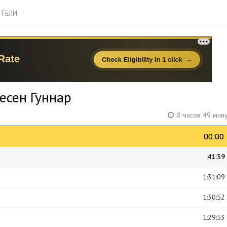
ТЕЛИ
лесен Гуннар
8 часов 49 мин
00:00
00:00
41:39
1:31:09
1:30:52
1:29:53