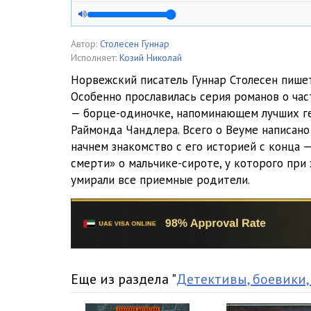
02_03_02
02_03_03
Автор:
Столесен Гуннар
Исполняет:
Козий Николай
02_03_04
Норвежский писатель Гуннар Столесен пишет
Особенно прославилась серия романов о ча
— борце-одиночке, напоминающем лучших г
Раймонда Чандлера. Всего о Веуме написан
начнем знакомство с его историей с конца —
смерти» о мальчике-сироте, у которого при
умирали все приемные родители.
Еще из раздела "
Детективы, боевики,