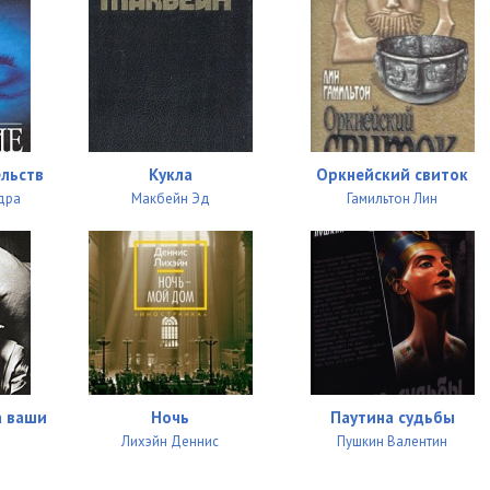
ельств
Кукла
Оркнейский свиток
дра
Макбейн Эд
Гамильтон Лин
а ваши
Ночь
Паутина судьбы
Лихэйн Деннис
Пушкин Валентин