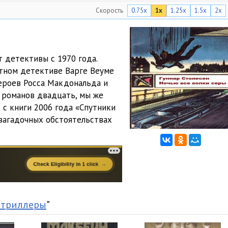
Скорость
0.75x
1x
1.25x
1.5x
2x
1:29:44
1:29:35
36:18
 детективы с 1970 года.
стном детективе Варге Веуме
ероев Росса Макдональда и
о романов двадцать, мы же
 с книги 2006 года «Спутники
 загадочных обстоятельствах
 триллеры
"