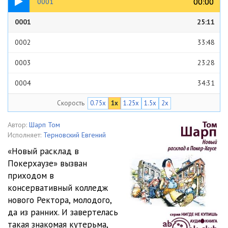
00:00
00:00
0001
0001
25:11
0002
33:48
0003
23:28
0004
34:31
Скорость
0.75x
1x
1.25x
1.5x
2x
0005
28:39
0006
39:48
Автор:
Шарп Том
Исполняет:
Терновский Евгений
0007
23:48
«Новый расклад в
Покерхаузе» вызван
0008
32:24
приходом в
0009
36:25
консервативный колледж
нового Ректора, молодого,
0010
28:26
да из ранних. И завертелась
такая знакомая кутерьма,
0011
26:16