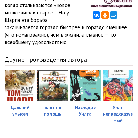
когда сталкиваются «новое
0012
16:58
мышление» и старое… Но у
Шарпа эта борьба
0013
24:16
заканчивается гораздо быстрее и гораздо смешнее
(что немаловажно), чем в жизни, а главное — ко
0014
25:56
всеобщему удовольствию.
0015
17:08
Другие произведения автора
0016
28:29
0017
33:50
0018
23:24
0019
31:07
Дальний
Блотт в
Наследие
Уилт
0020
23:40
умысел
помощь
Уилта
непредсказуе
мый
0021
09:33