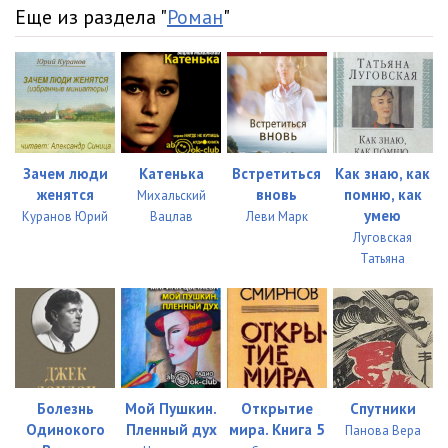
Еще из раздела "
Роман
"
Зачем люди
Катенька
Встретиться
Как знаю, как
женятся
вновь
помню, как
Михальский
умею
Куранов Юрий
Вацлав
Леви Марк
Луговская
Татьяна
Болезнь
Мой Пушкин.
Открытие
Спутники
Одинокого
Пленный дух
мира. Книга 5
Панова Вера