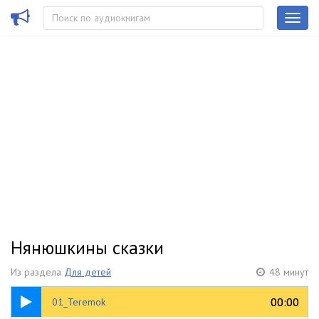
Нянюшкины сказки
Из раздела
Для детей
48 минут
05:24
00:00
00:00
01_Teremok