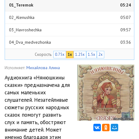
01_Teremok
05:24
02_Alenushka
05:07
03_Havroshechka
09:57
04_Dva_medvezhonka
03:36
Скорость
0.75x
1x
1.25x
1.5x
2x
05_Lesnaya_feya
10:26
06_Burachek
07:37
Исполняет:
Михайлова Алина
Аудиокнига «Нянюшкины
07_Tri_ohotnika
06:32
сказки» предназначена для
самых маленьких
слушателей. Незатейливые
сюжеты русских народных
сказок помогут развить
слух и память, обостряют
внимание детей. Может
именно благодаря этим