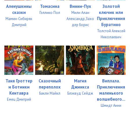
Аленушкины
Томасина
Винни-Пух
Золотой
сказки
ключик или
Гэллико Пол
Милн Алан
Приключения
Мамин-Сибиряк
Александр,Захо
Буратино
Дмитрий
дер Борис
Толстой Алексей
Николаевич
Таня Гроттер
Сказочный
Магия
Виплала.
и Ботинки
переполох
Джинкса
Приключения
Кентавра
маленького
Бакли Майкл
Блэквуд Сейдж
волшебного...
Емец Дмитрий
Шмидт Анни