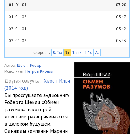
01_01_01
07:20
01_01_02
05:47
02_01_01
05:42
02_01_02
05:43
Скорость
0.75x
1x
1.25x
1.5x
2x
02_01_03
05:02
02_01_04
05:48
Автор:
Шекли Роберт
Исполняет:
Петров Кирилл
02_01_05
09:35
Другая озвучка:
Хвост Илья
(2014 год)
03_01_01
07:39
Вы прослушаете аудиокнигу
03_01_02
06:57
Роберта Шекли «Обмен
разумов», в которой
03_01_03
06:44
действие разворачиваются
в далеком будущем.
03_01_04
04:47
Однажды землянин Марвин