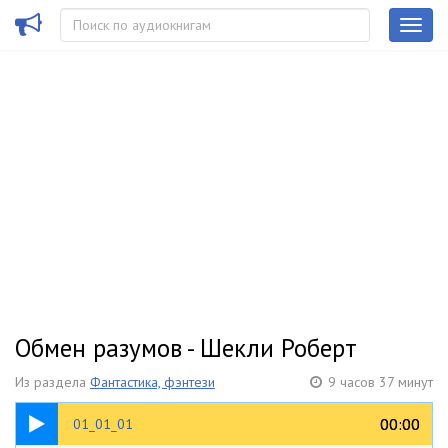
Обмен разумов - Шекли Роберт
Из раздела
Фантастика, фэнтези
9 часов 37 минут
07:20
00:00
00:00
01_01_01