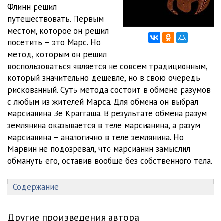
03_01_05
05:13
Флинн решил
путешествовать. Первым
03_01_06
05:28
местом, которое он решил
посетить – это Марс. Но
03_01_07
07:06
метод, которым он решил
03_01_08
04:50
воспользоваться является не совсем традиционным,
который значительно дешевле, но в свою очередь
03_01_09
04:04
рискованный. Суть метода состоит в обмене разумов
с любым из жителей Марса. Для обмена он выбрал
04_01_01
06:46
марсианина Зе Краггаша. В результате обмена разум
04_01_02
06:57
землянина оказывается в теле марсианина, а разум
марсианина – аналогично в теле землянина. Но
04_01_03
07:18
Марвин не подозревал, что марсианин замыслил
обмануть его, оставив вообще без собственного тела.
04_01_04
05:18
04_01_05
04:05
Содержание
05_01_01
06:24
Другие произведения автора