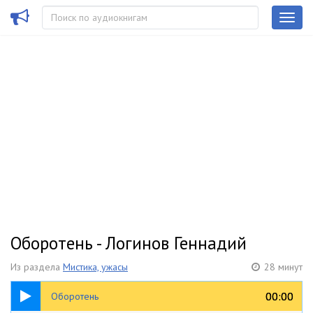
Оборотень - Логинов Геннадий
Из раздела
Мистика, ужасы
28 минут
28:07
00:00
00:00
Оборотень