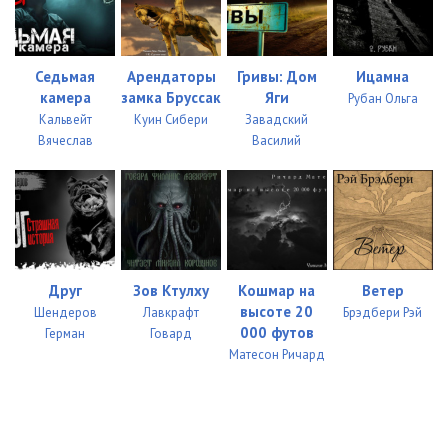
Седьмая
Арендаторы
Гривы: Дом
Ицамна
камера
замка Бруссак
Яги
Рубан Ольга
Кальвейт
Куин Сибери
Завадский
Вячеслав
Василий
Друг
Зов Ктулху
Кошмар на
Ветер
высоте 20
Шендеров
Лавкрафт
Брэдбери Рэй
000 футов
Герман
Говард
Матесон Ричард