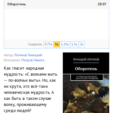
Оборотень
28:07
Скорость
0.75x
1x
1.25x
1.5x
2x
Автор:
Логинов Геннадий
Исполняет:
Петров Никита
Как гласит народная
мудрость: «С волками жить
— по-волчьи выть». Но, как
ни крути, это всё-таки
человеческая мудрость. А
как быть в таком случае
волку, проживающему
среди людей?