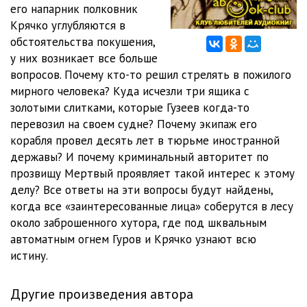
его напарник полковник
Крячко углубляются в
0012
38:13
обстоятельства покушения,
0013
19:57
у них возникает все больше
вопросов. Почему кто-то решил стрелять в пожилого
0014
21:06
мирного человека? Куда исчезли три ящика с
золотыми слитками, которые Гузеев когда-то
0015
21:57
перевозил на своем судне? Почему экипаж его
0016
20:50
корабля провел десять лет в тюрьме иностранной
державы? И почему криминальный авторитет по
0017
23:10
прозвищу Мертвый проявляет такой интерес к этому
делу? Все ответы на эти вопросы будут найдены,
когда все «заинтересованные лица» соберутся в лесу
около заброшенного хутора, где под шквальным
автоматным огнем Гуров и Крячко узнают всю
истину.
Другие произведения автора