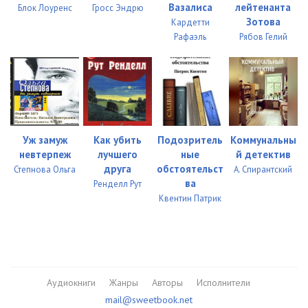
Вазалиса
лейтенанта
Блок Лоуренс
Гросс Эндрю
Зотова
Кардетти
Рафаэль
Рябов Гелий
Уж замуж
Как убить
Подозритель
Коммунальны
невтерпеж
лучшего
ные
й детектив
друга
обстоятельст
Степнова Ольга
А. Спирантский
ва
Ренделл Рут
Квентин Патрик
Аудиокниги
Жанры
Авторы
Исполнители
mail@sweetbook.net