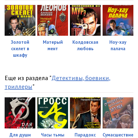
Золотой
Матерый
Колдовская
Ноу-хау
скелет в
мент
любовь
палача
шкафу
Еще из раздела "
Детективы, боевики,
триллеры
"
Для души
Часы тьмы
Парадокс
Сумасшествие