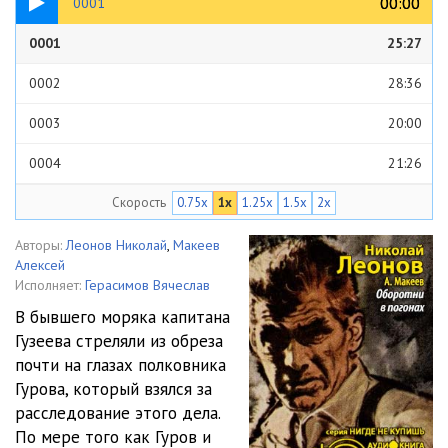
00:00
00:00
0001
0001
25:27
0002
28:36
0003
20:00
0004
21:26
Скорость
0.75x
1x
1.25x
1.5x
2x
0005
27:42
0006
29:17
Авторы:
Леонов Николай
,
Макеев
Алексей
0007
19:34
Исполняет:
Герасимов Вячеслав
В бывшего моряка капитана
0008
25:41
Гузеева стреляли из обреза
почти на глазах полковника
0009
21:20
Гурова, который взялся за
0010
22:41
расследование этого дела.
По мере того как Гуров и
0011
27:45