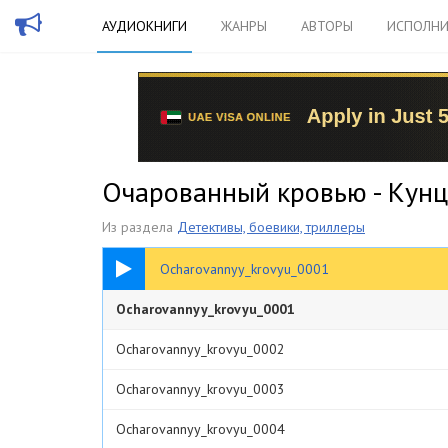
АУДИОКНИГИ
ЖАНРЫ
АВТОРЫ
ИСПОЛНИ
Очарованный кровью - Кун
Из раздела
Детективы, боевики, триллеры
00:24
Ocharovannyy_krovyu_0001
Ocharovannyy_krovyu_0001
Ocharovannyy_krovyu_0002
Ocharovannyy_krovyu_0003
Ocharovannyy_krovyu_0004