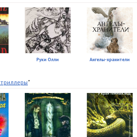
22:31
18:35
20:13
25:59
19:11
Руки Олли
Ангелы-хранители
19:06
18:04
 триллеры
"
18:46
17:56
19:44
13:28