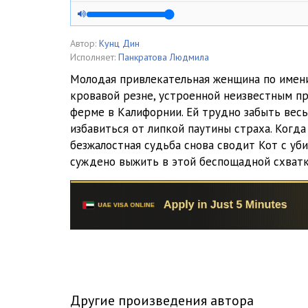
Ocharovannyy_krovyu_0005
Ocharovannyy_krovyu_0006
Автор:
Кунц Дин
Исполняет:
Панкратова Людмила
Ocharovannyy_krovyu_0007
Молодая привлекательная женщина по имен
кровавой резне, устроенной неизвестным п
Ocharovannyy_krovyu_0008
ферме в Калифорнии. Ей трудно забыть вес
Ocharovannyy_krovyu_0009
избавиться от липкой паутины страха. Когда 
безжалостная судьба снова сводит Кот с уби
Ocharovannyy_krovyu_0010
суждено выжить в этой беспощадной схватк
Ocharovannyy_krovyu_0011
Ocharovannyy_krovyu_0012
Ocharovannyy_krovyu_0013
Ocharovannyy_krovyu_0014
Ocharovannyy_krovyu_0015
Другие произведения автора