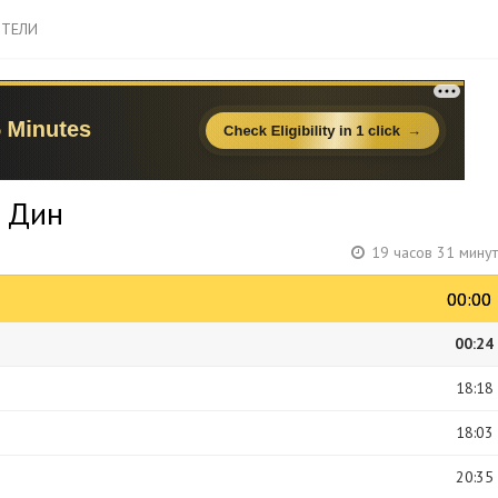
ТЕЛИ
ц Дин
19 часов 31 мину
00:00
00:00
00:24
18:18
18:03
20:35