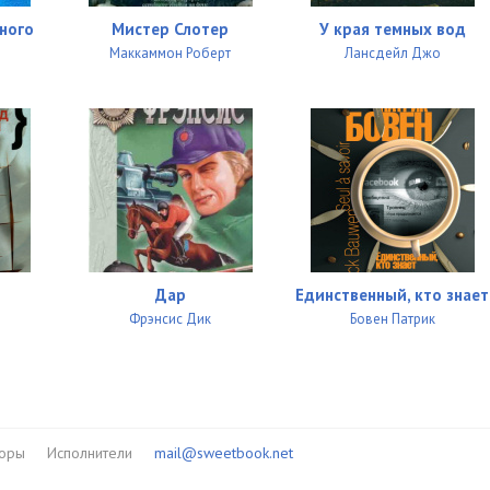
19:15
ного
Мистер Слотер
У края темных вод
20:08
Маккаммон Роберт
Лансдейл Джо
23:26
20:25
18:47
24:10
20:29
Дар
Единственный, кто знает
08:21
Фрэнсис Дик
Бовен Патрик
20:49
20:40
19:00
торы
Исполнители
mail@sweetbook.net
24:25