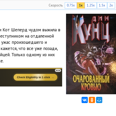
Скорость
0.75x
1x
1.25x
1.5x
2x
22:12
19:25
25:00
и Кот Шеперд чудом выжила в
реступником на отдаленной
18:01
ь ужас произошедшего и
17:39
кажется, что все уже позади,
йцей. Только одному из них
22:56
е.
20:02
20:05
09:08
17:44
18:55