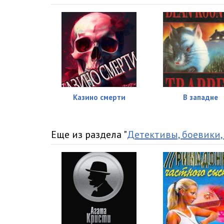
Ocharovannyy_krovyu_0016
Ocharovannyy_krovyu_0017
Ocharovannyy_krovyu_0018
Ocharovannyy_krovyu_0019
Ocharovannyy_krovyu_0020
Казино смерти
В западне
Ocharovannyy_krovyu_0021
Ocharovannyy_krovyu_0022
Еще из раздела "
Детективы, боевики,
Ocharovannyy_krovyu_0023
Ocharovannyy_krovyu_0024
Ocharovannyy_krovyu_0025
Ocharovannyy_krovyu_0026