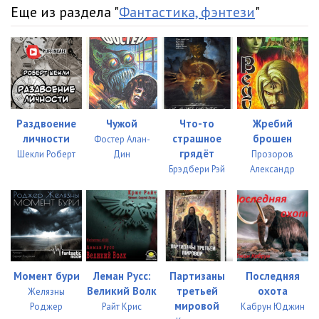
Еще из раздела "
Фантастика, фэнтези
"
Раздвоение
Чужой
Что-то
Жребий
личности
страшное
брошен
Фостер Алан-
грядёт
Шекли Роберт
Дин
Прозоров
Брэдбери Рэй
Александр
Момент бури
Леман Русс:
Партизаны
Последняя
Великий Волк
третьей
охота
Желязны
мировой
Роджер
Райт Крис
Кабрун Юджин