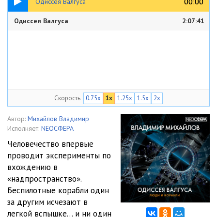
00:00
00:00
Одиссея Валгуса
Одиссея Валгуса
2:07:41
Скорость
0.75x
1x
1.25x
1.5x
2x
Автор:
Михайлов Владимир
Исполняет:
NEOСФЕРА
Человечество впервые
проводит эксперименты по
вхождению в
«надпространство».
Беспилотные корабли один
за другим исчезают в
легкой вспышке… и ни один