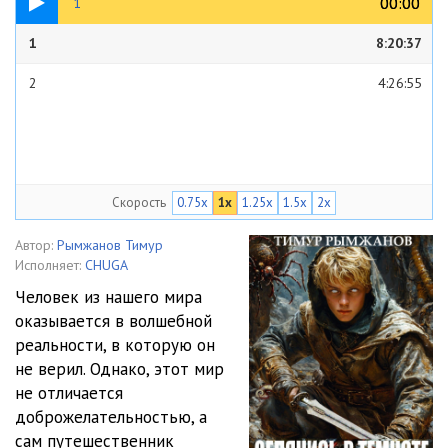
00:00
00:00
1
1
8:20:37
2
4:26:55
Скорость
0.75x
1x
1.25x
1.5x
2x
Автор:
Рымжанов Тимур
Исполняет:
CHUGA
Человек из нашего мира
оказывается в волшебной
реальности, в которую он
не верил. Однако, этот мир
не отличается
доброжелательностью, а
сам путешественник