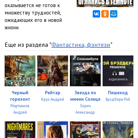
оказывается не готов к
множеству трудностей,
ожидающих его в новой
жизни.
Еще из раздела "
Фантастика, фэнтези
"
Черный
Рейтар
Звезда по
Пешеход
горизонт
имени Солнце
Круз Андрей
Брэдбери Рэй
Мартьянов
Зорич
Андрей
Александр