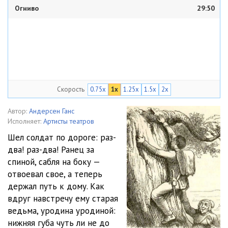
Огниво
29:50
Скорость
0.75x
1x
1.25x
1.5x
2x
Автор:
Андерсен Ганс
Исполняет:
Артисты театров
Шел солдат по дороге: раз-
два! раз-два! Ранец за
спиной, сабля на боку —
отвоевал свое, а теперь
держал путь к дому. Как
вдруг навстречу ему старая
ведьма, уродина уродиной:
нижняя губа чуть ли не до