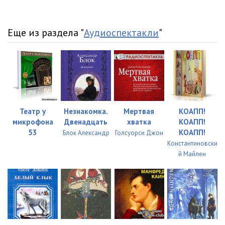
Еще из раздела "
Аудиоспектакли
"
Театр у
Незнакомка.
Мертвая
КОАПП!
микрофона
Двенадцать
хватка
КОАПП!
53
КОАПП!
Блок Александр
Голсуорси Джон
Константиновски
й Майлен