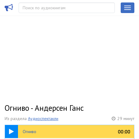
Огниво - Андерсен Ганс
Из раздела
Аудиоспектакли
29 минут
29:50
00:00
00:00
Огниво