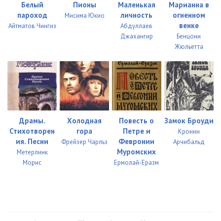
Белый
Пионы
Маленькая
Марианна в
пароход
личность
огненном
Мисима Юкио
венке
Айтматов Чингиз
Абдуллаев
Джахангир
Бенцони
Жюльетта
Драмы.
Холодная
Повесть о
Замок Броуди
Стихотворен
гора
Петре и
Кронин
ия. Песни
Февронии
Фрейзер Чарльз
Арчибальд
Муромских
Метерлинк
Морис
Ермолай-Еразм