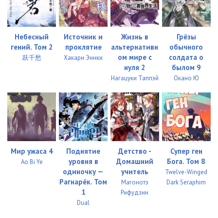
66-67 Отбракованные
39:06
68-69 Отбракованные
46:32
Небесный
Источник и
Жизнь в
Грёзы
гений. Том 2
проклятие
альтернативн
обычного
70-71 Отбракованные
42:22
ом мире с
солдата о
跃千愁
Хакари Эннки
нуля 2
былом 9
72 Отбракованные
24:15
Нагацуки Таппэй
Окано Ю
73-74 Отбракованные
38:48
75-76 Отбракованные
48:45
77 Отбракованные
24:09
78-79 Отбракованные
47:46
Мир ужаса 4
Поднятие
Детство -
Супер ген
уровня в
Домашний
Бога. Том 8
Ao Bi Ye
80-81 Отбракованные
49:36
одиночку —
учитель
Twelve-Winged
Рагнарёк. Том
Магонотэ
Dark Seraphim
82-83 Отбракованные
48:09
1
Рифудзин
Dual
84-85 Отбракованные
46:32