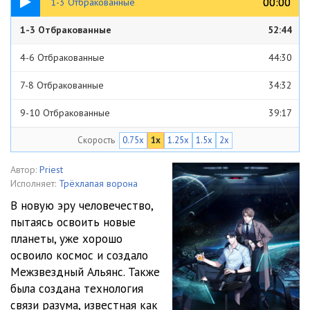
00:00
00:00
1-3 Отбракованные
1-3 Отбракованные
52:44
4-6 Отбракованные
44:30
7-8 Отбракованные
34:32
9-10 Отбракованные
39:17
Скорость
0.75x
1x
1.25x
1.5x
2x
11-12 Отбракованные
37:20
13-15 Отбракованные
1:07:26
Автор:
Priest
Исполняет:
Трёхлапая ворона
16-17 Отбракованные
37:42
В новую эру человечество,
пытаясь освоить новые
18-19 Отбракованные
38:33
планеты, уже хорошо
20-22 Отбракованные
53:41
освоило космос и создало
Межзвездный Альянс. Также
23 Отбракованные
43:17
была создана технология
связи разума, известная как
24-26 Отбракованные
1:04:19