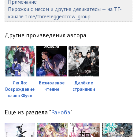
Примечание
48 Отбракованные
32:07
Пирожки с мясом и другие деликатесы — на ТГ-
канале t.me/threeleggedcrow_group
49-50 Отбракованные
56:41
51-52 Отбракованные
55:23
Другие произведения автора
53-54 Отбракованные
48:51
55-56 Отбракованные
45:20
57 Отбракованные
26:26
58 Отбракованные
26:25
Лю Яо:
Безмолвное
Далёкие
Возрождение
чтение
странники
59-60 Отбракованные
46:44
клана Фуяо
61 Отбракованные
31:30
Еще из раздела "
Ранобэ
"
62-63 Отбракованные
54:54
64-65 Отбракованные
48:13