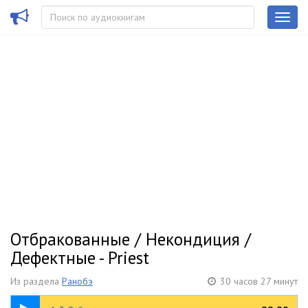
Отбракованные / Некондиция /
Дефектные - Priest
Из раздела
Ранобэ
30 часов 27 минут
52:44