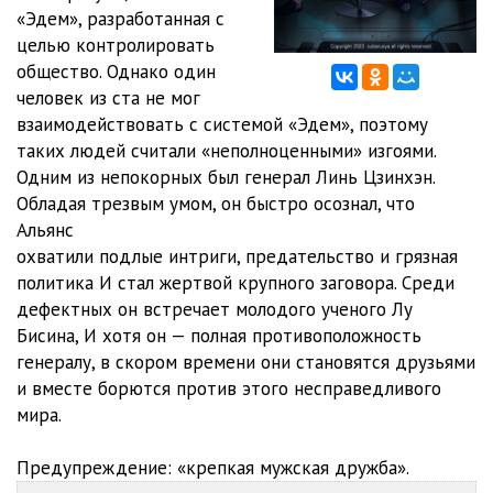
«Эдем», разработанная с
27-28 Отбракованные
45:57
целью контролировать
общество. Однако один
29-30 Отбракованные
37:05
человек из ста не мог
взаимодействовать с системой «Эдем», поэтому
31-33 Отбракованные
1:04:25
таких людей считали «неполноценными» изгоями.
34-35 Отбракованные
42:14
Одним из непокорных был генерал Линь Цзинхэн.
Обладая трезвым умом, он быстро осознал, что
36 Отбракованные
22:42
Альянс
охватили подлые интриги, предательство и грязная
37-39 Отбракованные
1:14:31
политика И стал жертвой крупного заговора. Среди
40-41 Отбракованные
48:16
дефектных он встречает молодого ученого Лу
Бисина, И хотя он — полная противоположность
42 Отбракованные
23:40
генералу, в скором времени они становятся друзьями
и вместе борются против этого несправедливого
43-44 Отбракованные
47:11
мира.
45 Отбракованные
28:54
Предупреждение: «крепкая мужская дружба».
46-47 Отбракованные
45:46