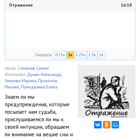
Отражение
16:18
Скорость
0.75x
1x
1.25x
1.5x
2x
Автор:
Семёнов Семён
Исполняют:
Дунин Александр
,
Зикеева Марина
,
Прокопов
Михаил
,
Понеделина Елена
Знаем ли мы
предупреждения, которые
посылает нам судьба,
прислушиваемся ли мы к
своей интуиции, обращаем
ли внимание на вещие сны и