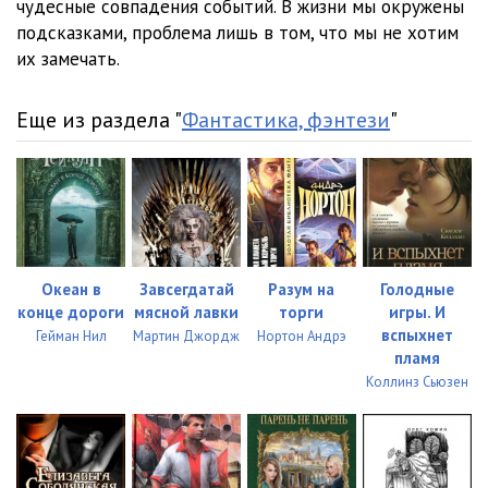
чудесные совпадения событий. В жизни мы окружены
подсказками, проблема лишь в том, что мы не хотим
их замечать.
Еще из раздела "
Фантастика, фэнтези
"
Океан в
Завсегдатай
Разум на
Голодные
конце дороги
мясной лавки
торги
игры. И
вспыхнет
Гейман Нил
Мартин Джордж
Нортон Андрэ
пламя
Коллинз Сьюзен