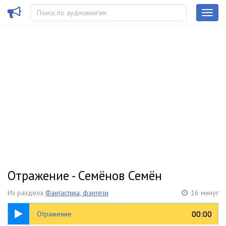
Отражение - Семёнов Семён
Из раздела
Фантастика, фэнтези
16 минут
16:18
00:00
00:00
Отражение