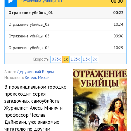
00:00
00:00
Отражение убийцы_01
Отражение убийцы_01
00:22
Отражение убийцы_02
10:24
Отражение убийцы_03
09:06
Отражение убийцы_04
10:29
Скорость
0.75x
1x
1.25x
1.5x
2x
Отражение убийцы_05
07:37
Отражение убийцы_06
07:51
Автор:
Деружинский Вадим
Исполняет:
Китель Михаил
Отражение убийцы_07
13:10
В провинциальном городке
происходит серия
Отражение убийцы_08
08:59
загадочных самоубийств
Отражение убийцы_09
07:07
Журналист Алесь Минич и
профессор Чеслав
Отражение убийцы_10
09:38
Дайнович, уже знакомые
читателю по другим
Отражение убийцы_11
08:04