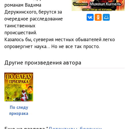
романам Вадима
Отражение убийцы_12
10:48
Деружинского, берутся за
очередное расследование
Отражение убийцы_13
11:21
таинственных
происшествий.
Отражение убийцы_14
11:58
Казалось бы, суеверия местных обывателей легко
Отражение убийцы_15
09:52
опровергнет наука… Но не все так просто.
Отражение убийцы_16
11:07
Другие произведения автора
Отражение убийцы_17
12:25
Отражение убийцы_18
12:55
Отражение убийцы_19
09:51
Отражение убийцы_20
11:12
По следу
призрака
Отражение убийцы_21
10:55
Отражение убийцы_22
12:39