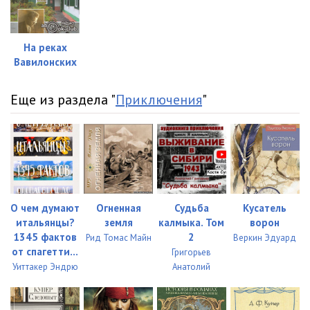
На реках
Вавилонских
Еще из раздела "
Приключения
"
О чем думают
Огненная
Судьба
Кусатель
итальянцы?
земля
калмыка. Том
ворон
1345 фактов
2
Рид Томас Майн
Веркин Эдуард
от спагетти...
Григорьев
Уиттакер Эндрю
Анатолий