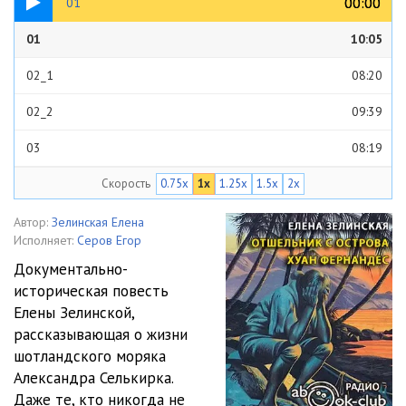
00:00
00:00
01
01
10:05
02_1
08:20
02_2
09:39
03
08:19
Скорость
0.75x
1x
1.25x
1.5x
2x
04
09:04
05
04:04
Автор:
Зелинская Елена
Исполняет:
Серов Егор
06_1
10:44
Документально-
историческая повесть
06_2
10:15
Елены Зелинской,
07
04:10
рассказывающая о жизни
шотландского моряка
Александра Селькирка.
Даже те, кто никогда не