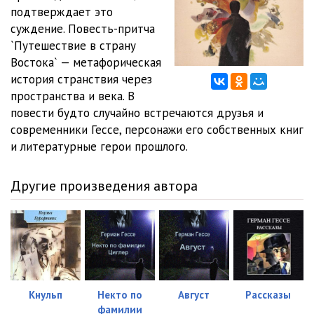
подтверждает это
Palom_12
05:02
суждение. Повесть-притча
`Путешествие в страну
Palom_13
05:02
Востока` — метафорическая
история странствия через
Palom_14
05:01
пространства и века. В
Palom_15
05:01
повести будто случайно встречаются друзья и
современники Гессе, персонажи его собственных книг
Palom_16
05:02
и литературные герои прошлого.
Palom_17
05:05
Другие произведения автора
Palom_18
05:02
Palom_19
05:02
Palom_20
05:03
Palom_21
05:01
Кнульп
Некто по
Август
Рассказы
Palom_22
05:01
фамилии