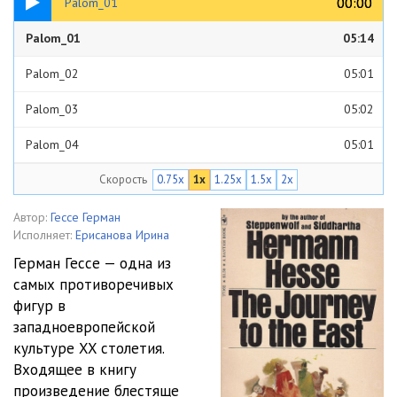
00:00
00:00
Palom_01
Palom_01
05:14
Palom_02
05:01
Palom_03
05:02
Palom_04
05:01
Скорость
0.75x
1x
1.25x
1.5x
2x
Palom_05
05:01
Palom_06
05:02
Автор:
Гессе Герман
Исполняет:
Ерисанова Ирина
Palom_07
05:03
Герман Гессе — одна из
самых противоречивых
Palom_08
05:05
фигур в
Palom_09
05:00
западноевропейской
культуре XX столетия.
Palom_10
05:03
Входящее в книгу
произведение блестяще
Palom_11
05:01