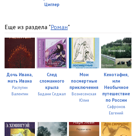
Циглер
Palom_23
05:02
Palom_24
05:01
Еще из раздела "
Роман
"
Palom_25
05:04
Palom_26
05:01
Palom_27
05:01
Palom_28
05:03
Дочь Ивана,
След
Мои
Кенотафия,
мать Ивана
сломанного
посмертные
или
Palom_29
05:03
крыла
приключения
Необычное
Распутин
Palom_30
05:00
путешествие
Валентин
Бадани Седжал
Вознесенская
по России
Юлия
Palom_31
05:02
Сафронов
Евгений
Palom_32
05:04
Palom_33
05:02