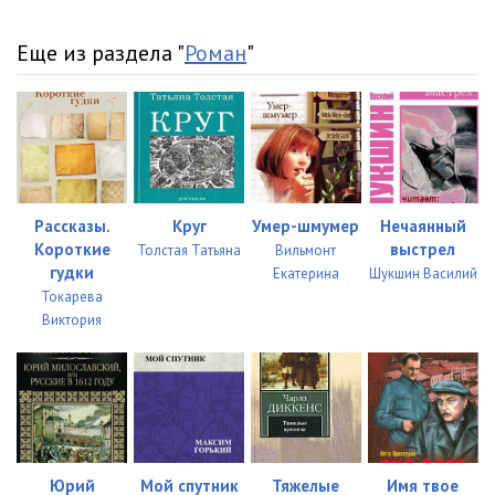
Еще из раздела "
Роман
"
Рассказы.
Круг
Умер-шмумер
Нечаянный
Короткие
выстрел
Толстая Татьяна
Вильмонт
гудки
Екатерина
Шукшин Василий
Токарева
Виктория
Юрий
Мой спутник
Тяжелые
Имя твое