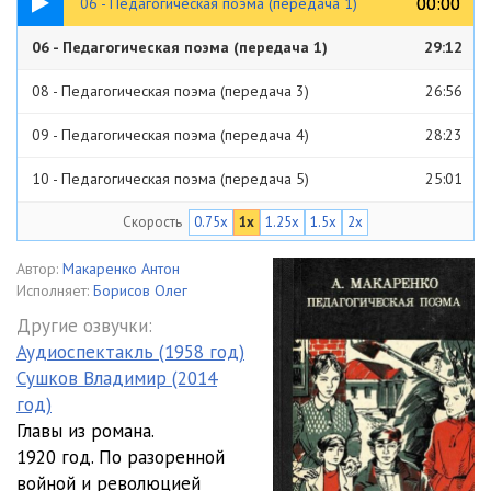
00:00
00:00
06 - Педагогическая поэма (передача 1)
06 - Педагогическая поэма (передача 1)
29:12
08 - Педагогическая поэма (передача 3)
26:56
09 - Педагогическая поэма (передача 4)
28:23
10 - Педагогическая поэма (передача 5)
25:01
Скорость
0.75x
1x
1.25x
1.5x
2x
11 - Педагогическая поэма (передача 6)
24:01
Автор:
Макаренко Антон
Исполняет:
Борисов Олег
Другие озвучки:
Аудиоспектакль (1958 год)
Сушков Владимир (2014
год)
Главы из романа.
1920 год. По разоренной
войной и революцией