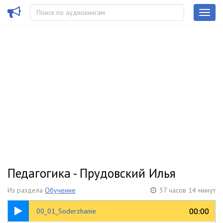
Педагогика - Прудовский Илья
Из раздела
Обучение
37 часов 14 минут
17:38
00:00
00:00
00_01_Soderzhanie