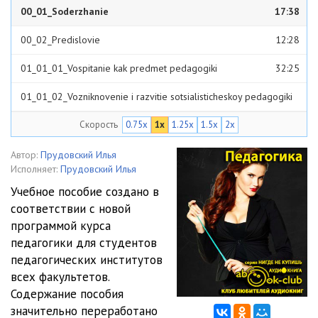
00_01_Soderzhanie
17:38
00_02_Predislovie
12:28
01_01_01_Vospitanie kak predmet pedagogiki
32:25
01_01_02_Vozniknovenie i razvitie sotsialisticheskoy pedagogiki
39:07
Скорость
0.75x
1x
1.25x
1.5x
2x
01_01_03_Metody nauchno-pedagogicheskih issledovaniy
19:32
01_01_04_Sovremennaya burzhuaznaya pedagogika
11:42
Автор:
Прудовский Илья
Исполняет:
Прудовский Илья
01_01_05_Voprosy i zadaniya
05:19
Учебное пособие создано в
соответствии с новой
01_02_01_Osnovnye faktory, vliyayuschie na razvitie cheloveka
программой курса
37:27
01_02_02_Vozrastnye etapy v razvitii shkolnika
12:21
педагогики для студентов
педагогических институтов
01_02_03_Kritika vzglyadov burzhuaznyh pedagogov na razvitie i
всех факультетов.
Содержание пособия
formirovanie lichnosti
08:12
01_02_04_Voprosy i zadaniya
05:57
значительно переработано