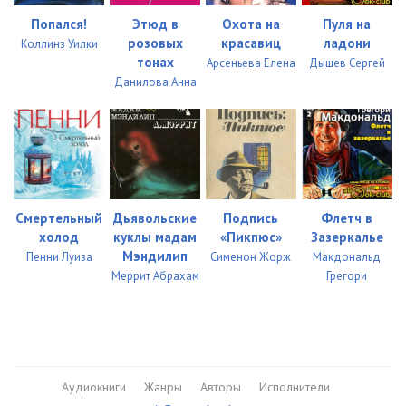
Попался!
Этюд в
Охота на
Пуля на
розовых
красавиц
ладони
Коллинз Уилки
тонах
Арсеньева Елена
Дышев Сергей
Данилова Анна
Смертельный
Дьявольские
Подпись
Флетч в
холод
куклы мадам
«Пикпюс»
Зазеркалье
Мэндилип
Пенни Луиза
Сименон Жорж
Макдональд
Меррит Абрахам
Грегори
Аудиокниги
Жанры
Авторы
Исполнители