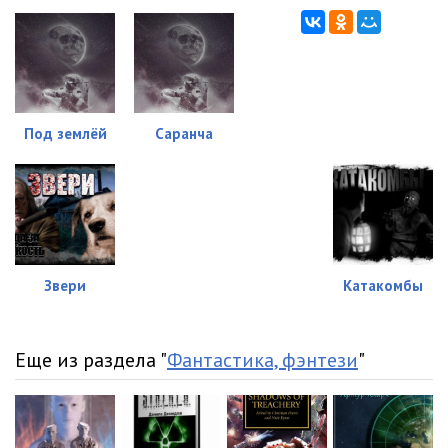
Под землёй
Саранча
Звери
Катакомбы
Еще из раздела "
Фантастика, фэнтези
"