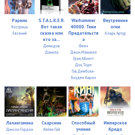
Рарник
S.T.A.L.K.E.R.
Warhammer
Внутренние
Вот такая
40000. Тени
огни
Кострица
сказка или
Предательств
Евгений
Кларк Артур
кто за...
а
Демидов
Фенч
Данила
Джон,Макнилл
Грэм,Абнетт
Дэн,Торп
Гэв,Дембски-
Боуден Аарон
Лалангамена
Скарсник
Способный
Имперское
ученик
Кредо
Диксон Гордон
Хейли Гай