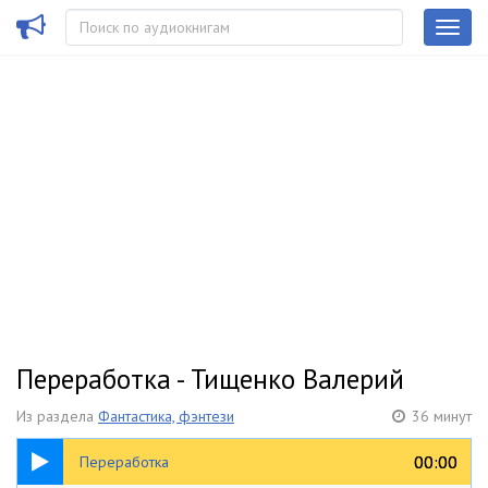
Переработка - Тищенко Валерий
Из раздела
Фантастика, фэнтези
36 минут
36:50
00:00
00:00
Переработка