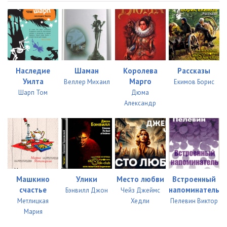
Наследие
Шаман
Королева
Рассказы
Уилта
Марго
Веллер Михаил
Екимов Борис
Шарп Том
Дюма
Александр
Машкино
Улики
Место любви
Встроенный
счастье
напоминатель
Бэнвилл Джон
Чейз Джеймс
Метлицкая
Хедли
Пелевин Виктор
Мария