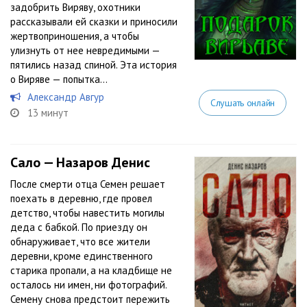
задобрить Виряву, охотники
рассказывали ей сказки и приносили
жертвоприношения, а чтобы
улизнуть от нее невредимыми —
пятились назад спиной. Эта история
о Виряве — попытка...
Александр Авгур
Слушать онлайн
13 минут
Сало — Назаров Денис
После смерти отца Семен решает
поехать в деревню, где провел
детство, чтобы навестить могилы
деда с бабкой. По приезду он
обнаруживает, что все жители
деревни, кроме единственного
старика пропали, а на кладбище не
осталось ни имен, ни фотографий.
Семену снова предстоит пережить