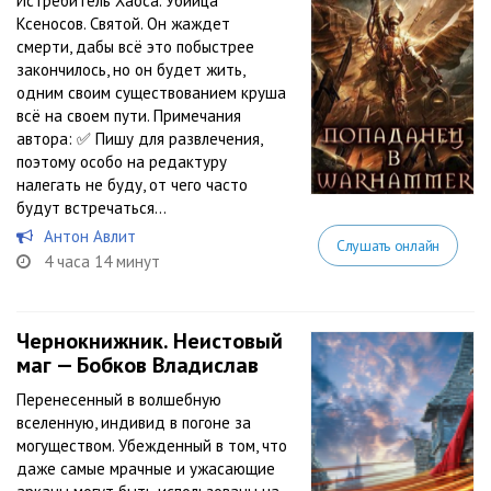
Истребитель Хаоса. Убийца
Ксеносов. Святой. Он жаждет
смерти, дабы всё это побыстрее
закончилось, но он будет жить,
одним своим существованием круша
всё на своем пути. Примечания
автора: ✅ Пишу для развлечения,
поэтому особо на редактуру
налегать не буду, от чего часто
будут встречаться...
Антон Авлит
Слушать онлайн
4 часа 14 минут
Чернокнижник. Неистовый
маг — Бобков Владислав
Перенесенный в волшебную
вселенную, индивид в погоне за
могуществом. Убежденный в том, что
даже самые мрачные и ужасающие