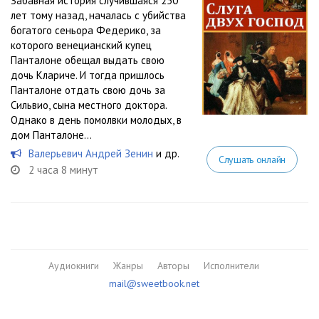
Забавная история случившаяся 250
лет тому назад, началась с убийства
богатого сеньора Федерико, за
которого венецианский купец
Панталоне обещал выдать свою
дочь Клариче. И тогда пришлось
Панталоне отдать свою дочь за
Сильвио, сына местного доктора.
Однако в день помолвки молодых, в
дом Панталоне...
Валерьевич Андрей Зенин
и др.
Слушать онлайн
2 часа 8 минут
Аудиокниги
Жанры
Авторы
Исполнители
mail@sweetbook.net