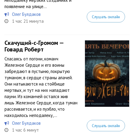
неподалёку мерзких созданиях и
появление на улице...
Олег Булдаков
Слушать онлайн
1 час 21 минута
Скачущий-с-Громом —
Говард Роберт
Спасаясь от погони, команч
Железное Сердце и его воины
забредают в пустыню, покрытую
туманом, в сердце страны апачей.
Они натыкаются на стойбище
мертвых, и тут на них нападают
пауни. Из команчей остался жив
лишь Железное Сердце, когда туман
рассеивается, и из пуэбло, что
находилось неподалеку,...
Олег Булдаков
Слушать онлайн
1 час 6 минут