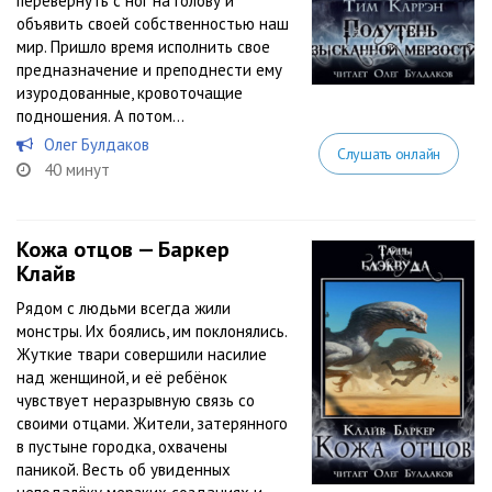
перевернуть с ног на голову и
объявить своей собственностью наш
мир. Пришло время исполнить свое
предназначение и преподнести ему
изуродованные, кровоточащие
подношения. А потом...
Олег Булдаков
Слушать онлайн
40 минут
Кожа отцов — Баркер
Клайв
Рядом с людьми всегда жили
монстры. Их боялись, им поклонялись.
Жуткие твари совершили насилие
над женщиной, и её ребёнок
чувствует неразрывную связь со
своими отцами. Жители, затерянного
в пустыне городка, охвачены
паникой. Весть об увиденных