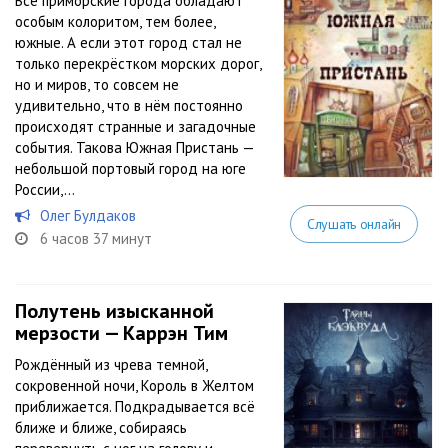
Все приморские города обладают
особым колоритом, тем более,
южные. А если этот город стал не
только перекрёстком морских дорог,
но и миров, то совсем не
удивительно, что в нём постоянно
происходят странные и загадочные
события. Такова Южная Пристань —
небольшой портовый город на юге
России,...
Олег Булдаков
Слушать онлайн
6 часов 37 минут
Полутень изысканной
мерзости — Каррэн Тим
Рождённый из чрева темной,
сокровенной ночи, Король в Желтом
приближается. Подкрадывается всё
ближе и ближе, собираясь