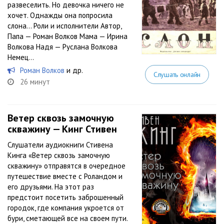
развеселить. Но девочка ничего не
хочет. Однажды она попросила
слона… Роли и исполнители Автор,
Папа — Роман Волков Мама — Ирина
Волкова Надя — Руслана Волкова
Немец...
Роман Волков
и др.
Слушать онлайн
26 минут
Ветер сквозь замочную
скважину — Кинг Стивен
Слушатели аудиокниги Стивена
Кинга «Ветер сквозь замочную
скважину» отправятся в очередное
путешествие вместе с Роландом и
его друзьями. На этот раз
предстоит посетить заброшенный
городок, где компания укроется от
бури, сметающей все на своем пути.