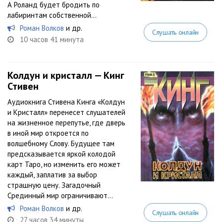
А Роланд будет бродить по
лабиринтам собственной...
Роман Волков
и др.
Слушать онлайн
10 часов 41 минута
Колдун и кристалл — Кинг
Стивен
Аудиокнига Стивена Кинга «Колдун
и Кристалл» перенесет слушателей
на жизненное перепутье, где дверь
в иной мир откроется по
волшебному Слову. Будущее там
предсказывается яркой колодой
карт Таро, но изменить его может
каждый, заплатив за выбор
страшную цену. Загадочный
Срединный мир ограничивают...
Роман Волков
и др.
Слушать онлайн
27 часов 34 минуты