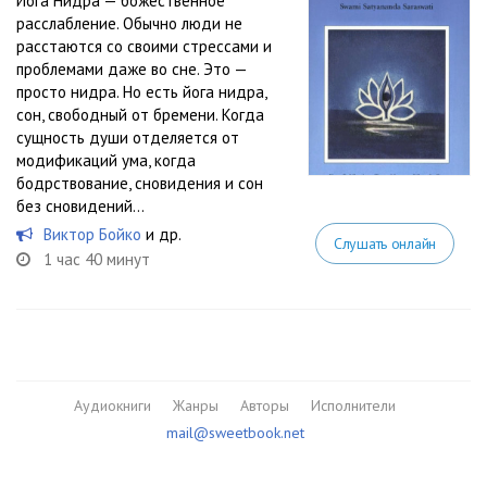
Йога Нидра — божественное
расслабление. Обычно люди не
расстаются со своими стрессами и
проблемами даже во сне. Это —
просто нидра. Но есть йога нидра,
сон, свободный от бремени. Когда
сущность души отделяется от
модификаций ума, когда
бодрствование, сновидения и сон
без сновидений...
Виктор Бойко
и др.
Слушать онлайн
1 час 40 минут
Аудиокниги
Жанры
Авторы
Исполнители
mail@sweetbook.net