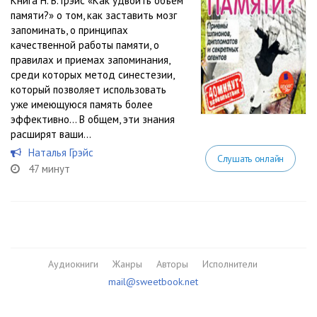
Книга Н. В. Грэйс «Как удвоить объем
памяти?» о том, как заставить мозг
запоминать, о принципах
качественной работы памяти, о
правилах и приемах запоминания,
среди которых метод синестезии,
который позволяет использовать
уже имеющуюся память более
эффективно… В общем, эти знания
расширят ваши...
Наталья Грэйс
Слушать онлайн
47 минут
Аудиокниги
Жанры
Авторы
Исполнители
mail@sweetbook.net