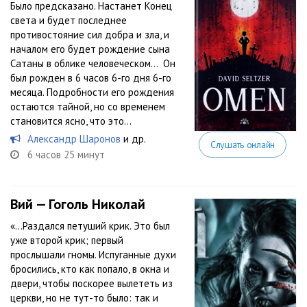
Было предсказано. Настанет Конец
света и будет последнее
противостояние сил добра и зла, и
началом его будет рождение сына
Сатаны в облике человеческом... Он
был рожден в 6 часов 6-го дня 6-го
месяца. Подробности его рождения
остаются тайной, но со временем
становится ясно, что это...
Александр Шаронов
и др.
Слушать онлайн
6 часов 25 минут
Вий — Гоголь Николай
«…Раздался петуший крик. Это был
уже второй крик; первый
прослышали гномы. Испуганные духи
бросились, кто как попало, в окна и
двери, чтобы поскорее вылететь из
церкви, но не тут-то было: так и