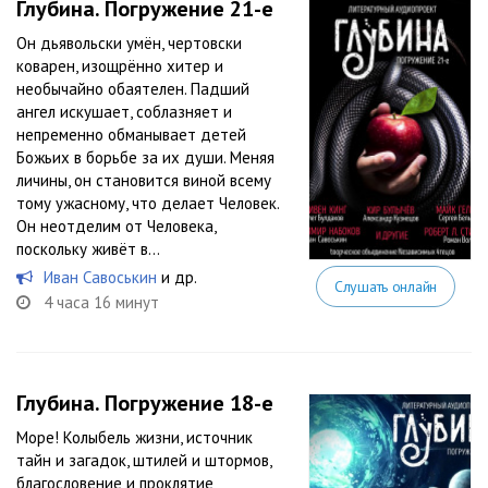
Глубина. Погружение 21-е
Он дьявольски умён, чертовски
коварен, изощрённо хитер и
необычайно обаятелен. Падший
ангел искушает, соблазняет и
непременно обманывает детей
Божьих в борьбе за их души. Меняя
личины, он становится виной всему
тому ужасному, что делает Человек.
Он неотделим от Человека,
поскольку живёт в...
Иван Савоськин
и др.
Слушать онлайн
4 часа 16 минут
Глубина. Погружение 18-е
Море! Колыбель жизни, источник
тайн и загадок, штилей и штормов,
благословение и проклятие