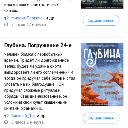
иногда вовсе фантастичных.
Сказок...
Михаил Прокопов
и др.
Слушать онлайн
7 часов 32 минуты
Глубина. Погружение 24-е
Человек боялся с первобытных
времен. Придёт ли долгожданное
тепло, будет ли удачна охота,
выздоровеет ли его соплеменник? И
тогда он придумал себе богов и стал
уповать на их благодушие… Он
придумал сложные ритуалы и
обряды. Став цивилизованнее, он
усложнил свой культ священными
книгами, храмами и...
Алексей Дик
и др.
Слушать онлайн
6 часов 1 минута