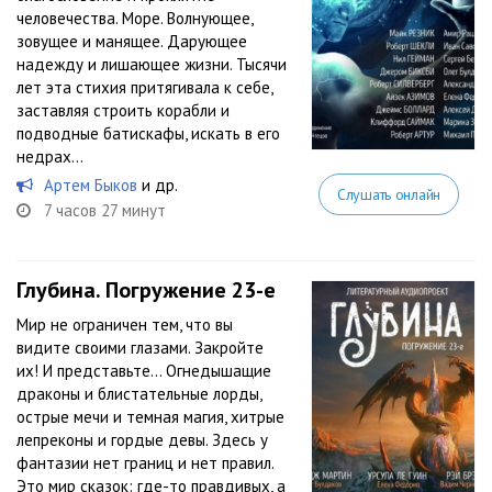
человечества. Море. Волнующее,
зовущее и манящее. Дарующее
надежду и лишающее жизни. Тысячи
лет эта стихия притягивала к себе,
заставляя строить корабли и
подводные батискафы, искать в его
недрах...
Артем Быков
и др.
Слушать онлайн
7 часов 27 минут
Глубина. Погружение 23-е
Мир не ограничен тем, что вы
видите своими глазами. Закройте
их! И представьте… Огнедышащие
драконы и блистательные лорды,
острые мечи и темная магия, хитрые
лепреконы и гордые девы. Здесь у
фантазии нет границ и нет правил.
Это мир сказок: где-то правдивых, а