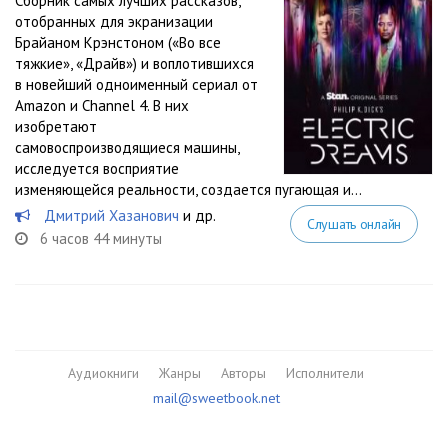
Сборник самых лучших рассказов,
отобранных для экранизации
Брайаном Крэнстоном («Во все
тяжкие», «Драйв») и воплотившихся
в новейший одноименный сериал от
Amazon и Channel 4. В них
изобретают
самовоспроизводящиеся машины,
исследуется восприятие
изменяющейся реальности, создается пугающая и...
Дмитрий Хазанович
и др.
Слушать онлайн
6 часов 44 минуты
Аудиокниги
Жанры
Авторы
Исполнители
mail@sweetbook.net